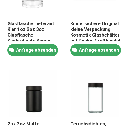
Über uns
Glasflasche Lieferant
Kindersichere Original
Klar 1oz 2oz 3oz
kleine Verpackung
Fabrik-Ausflug
Glasflasche
Kosmetik Glasbehälter
Kinderdichte Kappe
mit Deckel Großhandel
Lufttett Geruchsfeste
Anfrage absenden
Anfrage absenden
Behälter
Qualitätskontrolle
Treten Sie mit uns in Verbindung
Nachrichten
Fordern Sie ein Zitat
2oz 3oz Matte
Geruchsdichtes,
Glaskonzentrat-Gläser