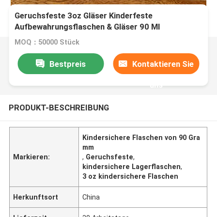
Geruchsfeste 3oz Gläser Kinderfeste
Aufbewahrungsflaschen & Gläser 90 Ml
Flachbogen Umweltschutzdeckel 90 Gramm
MOQ：50000 Stück
Verpackungsgläser
Bestpreis
Kontaktieren Sie
uns
PRODUKT-BESCHREIBUNG
Kindersichere Flaschen von 90 Gra
mm
Markieren:
,
Geruchsfeste
,
kindersichere Lagerflaschen
,
3 oz kindersichere Flaschen
Herkunftsort
China