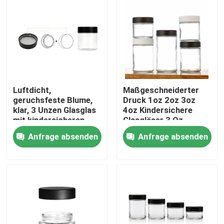
Luftdicht,
Maßgeschneiderter
geruchsfeste Blume,
Druck 1oz 2oz 3oz
klar, 3 Unzen Glasglas
4oz Kindersichere
mit kindersicheren
Glasgläser 3 Oz
Deckel, weißer, flacher
Glasgläser
Anfrage absenden
Anfrage absenden
Deckel, glattes,
Geradseitiges Glas
benutzerdefiniertes
Kinderdichte Kappe Cr
Haus
Logo.
Jar
Produkte
Videos