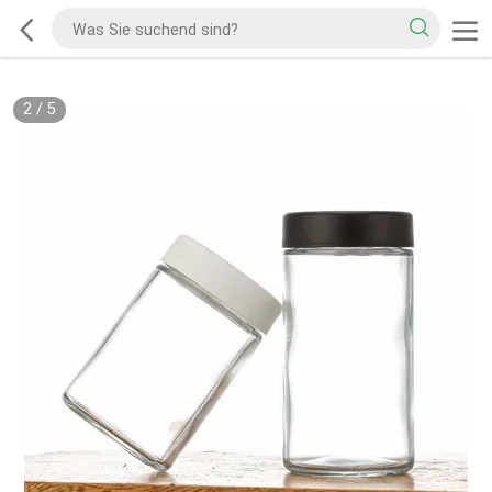
2
/
5