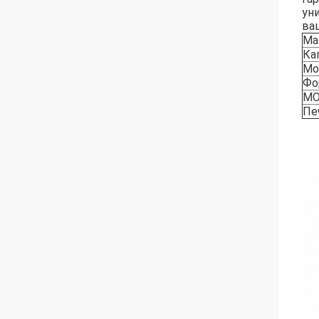
ун
ва
Ма
Ка
Мо
Фо
М
Пе