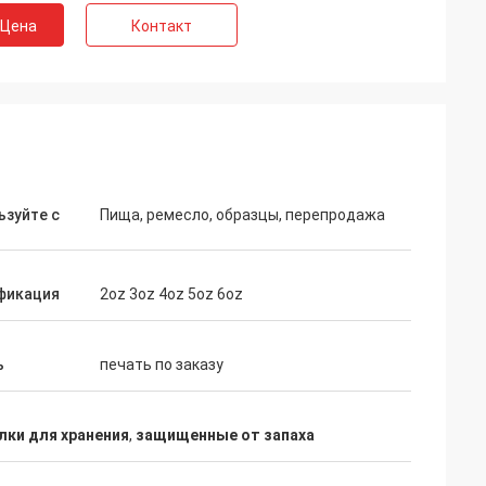
 Цена
Контакт
ьзуйте с
Пища, ремесло, образцы, перепродажа
фикация
2oz 3oz 4oz 5oz 6oz
ь
печать по заказу
лки для хранения
,
защищенные от запаха