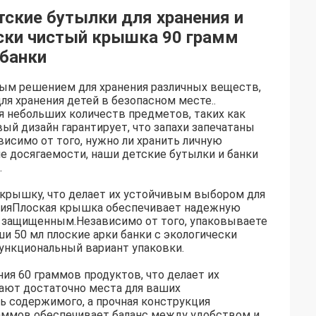
ские бутылки для хранения и
ески чистый крышка 90 грамм
банки
ным решением для хранения различных веществ,
я хранения детей в безопасном месте..
я небольших количеств предметов, таких как
ый дизайн гарантирует, что запахи запечатаны
симо от того, нужно ли хранить личную
 досягаемости, наши детские бутылки и банки
.
 крышку, что делает их устойчивым выбором для
енияПлоская крышка обеспечивает надежную
и защищенным.Независимо от того, упаковываете
ши 50 мл плоские арки банки с экологически
нкциональный вариант упаковки.
ия 60 граммов продуктов, что делает их
ают достаточно места для ваших
ь содержимого, а прочная конструкция
аммов обеспечивает баланс между удобством и