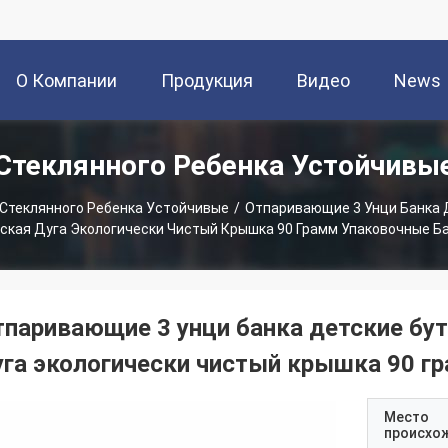
О Компании
Продукция
Видео
News
Стеклянного Ребенка Устойчивы
Стеклянного Ребенка Устойчивые
/
Отпаривающие 3 Унци Банка Д
ская Дуга Экологически Чистый Крышка 90 Грамм Упаковочные Б
тпаривающие 3 унци банка детские бут
уга экологически чистый крышка 90 г
Место
происхо