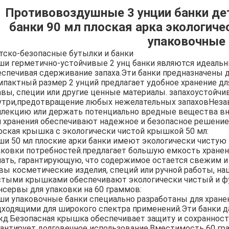
Противовоздушные 3 унции банки дет
банки 90 мл плоская арка экологич
упаковочные 
тско-безопасные бутылки и банки
ши герметично-устойчивые 2 унц банки являются идеаль
еспечивая сдерживание запаха.Эти банки предназначены дл
мпактный размер 2 унций предлагает удобное хранение дл
авы, специи или другие ценные материалы. запахоустойчив
утри,предотвращение любых нежелательных запаховНезави
ллекцию или держать потенциально вредные вещества вне
я хранения обеспечивают надежное и безопасное решение
оская крышка с экологически чистой крышкой 50 мл:
ши 50 мл плоские арки банки имеют экологически чистую
аковки потребностей.предлагает большую емкость хран
чать, гарантирующую, что содержимое остается свежим 
 вы косметические изделия, специй или ручной работы, на
стыми крышками обеспечивают экологически чистый и фу
нсервы для упаковки на 60 граммов:
ши упаковочные банки специально разработаны для хранен
дходящими для широкого спектра применений.Эти банки д
жд.Безопасная крышка обеспечивает защиту и сохранност
рантирует долговечное использование.Вместимость 60 гр