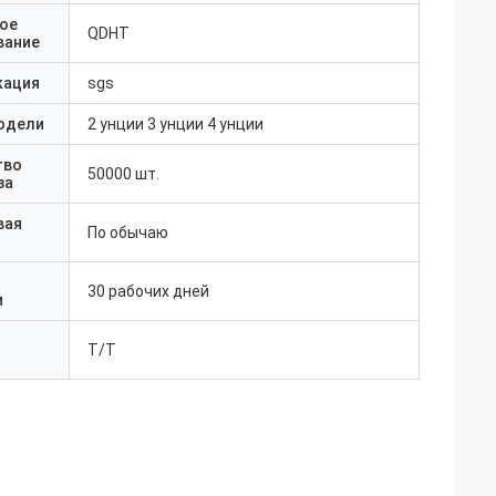
ое
QDHT
вание
кация
sgs
одели
2 унции 3 унции 4 унции
тво
50000 шт.
за
вая
По обычаю
30 рабочих дней
и
T/T