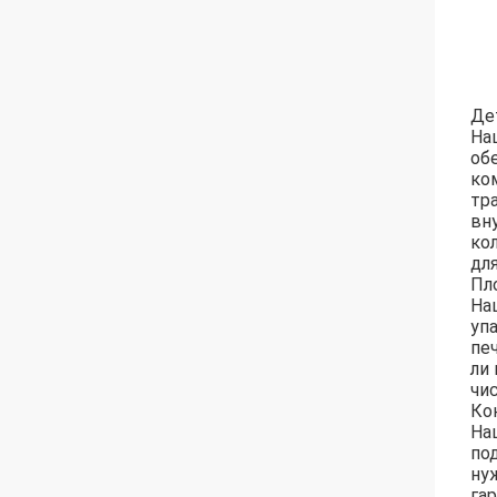
Де
На
об
ко
тр
вн
ко
дл
Пл
На
уп
пе
ли
чи
Ко
На
по
ну
га