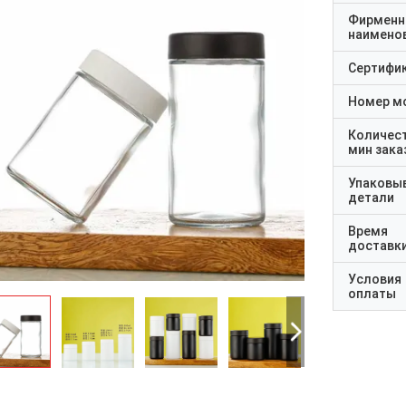
Фирменн
наимено
Сертифи
Номер м
Количес
мин зака
Упаковы
детали
Время
доставк
Условия
оплаты