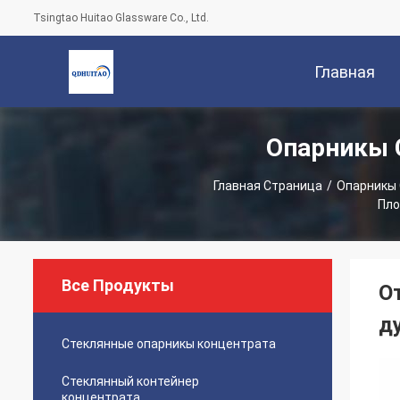
Tsingtao Huitao Glassware Co., Ltd.
Главная
Опарникы 
Страница
Главная Страница
/
Опарникы 
Пло
Все Продукты
О
д
Стеклянные опарникы концентрата
Стеклянный контейнер
концентрата