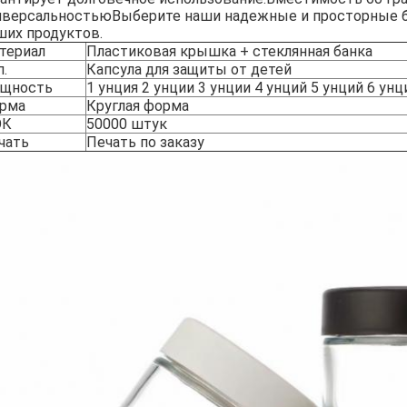
иверсальностьюВыберите наши надежные и просторные б
ших продуктов.
териал
Пластиковая крышка + стеклянная банка
п.
Капсула для защиты от детей
щность
1 унция 2 унции 3 унции 4 унций 5 унций 6 унц
рма
Круглая форма
ОК
50000 штук
чать
Печать по заказу