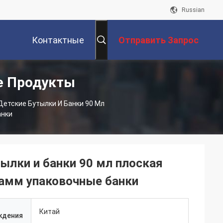
Russian
Контактные
Отправить Запрос
е Продукты
Данные
етские Бутылки И Банки 90 Мл
анки
ылки и банки 90 мл плоская
рамм упаковочные банки
Китай
ждения