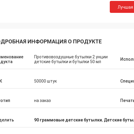
Лучшая
ДРОБНАЯ ИНФОРМАЦИЯ О ПРОДУКТЕ
именование
Противовоздушные бутылки 2 унции
Испол
одукта
детские бутылки и бутылки 50 мл
К
50000 штук
Специ
готип
на заказ
Печат
делить
90 граммовые детские бутылки
,
Детские буты