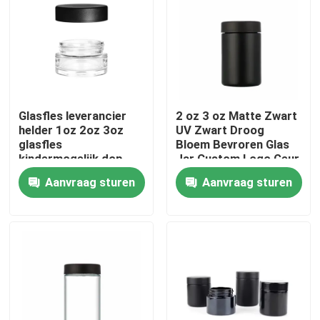
Ongeveer ons
Fabrieksreis
Glasfles leverancier
2 oz 3 oz Matte Zwart
helder 1oz 2oz 3oz
UV Zwart Droog
Kwaliteitscontrole
glasfles
Bloem Bevroren Glas
kindermogelijk dop
Jar Custom Logo Geur
luchtdicht
Proof Kind Proof
Contacteer ons
Aanvraag sturen
Aanvraag sturen
geurbestendige
Veiligheidslot Deksel
container
Nieuws
Verzoek om een Citaat
De Kruiken van het glasconcentraat