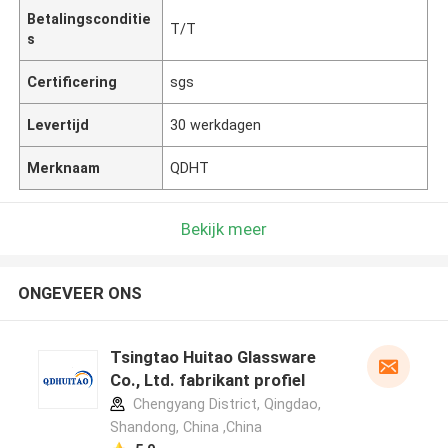
Betalingsconditie
T/T
s
Certificering
sgs
Levertijd
30 werkdagen
Merknaam
QDHT
Bekijk meer
ONGEVEER ONS
Tsingtao Huitao Glassware
Co., Ltd. fabrikant profiel
Chengyang District, Qingdao,
Shandong, China ,China