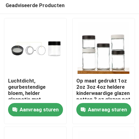
Geadviseerde Producten
Luchtdicht,
Op maat gedrukt 1oz
geurbestendige
2oz 3oz 4oz heldere
bloem, helder
kinderwaardige glazen
Huis
glaspotje met
potten 3 oz glazen pot
kindervriendelijke dop,
rechtzijdig glazen
Aanvraag sturen
Aanvraag sturen
wit plat deksel, glad,
kinderwaardig cap Cr
Producten
aangepast logo.
pot
Video's