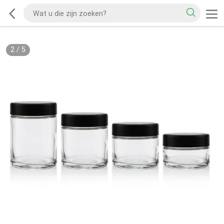
2
/
5