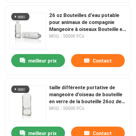
26 oz Bouteilles d'eau potable
pour animaux de compagnie
Mangeoire à oiseaux Bouteille en
verre Récipient en verre
MOQ：50000 PCs
meilleur prix
Contact
taille différente portative de
mangeoire d'oiseau de bouteille
en verre de la bouteille 26oz de
boisson d'animal familier de
MOQ：50000 PCs
780ml
meilleur prix
Contact