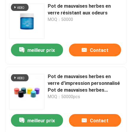
Pot de mauvaises herbes en
verre résistant aux odeurs
MOQ：50000
meilleur prix
Contact
Pot de mauvaises herbes en
verre d'impression personnalisé
Pot de mauvaises herbes
hermétique avec couvercle à
MOQ：50000pcs
l'épreuve des enfants de 3 oz
meilleur prix
Contact