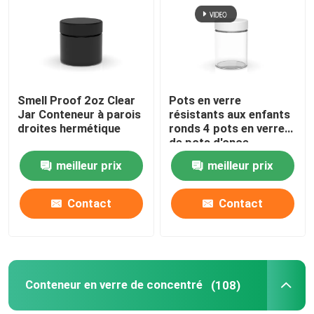
Au sujet de nous
Visite d'usine
Smell Proof 2oz Clear
Pots en verre
Jar Conteneur à parois
résistants aux enfants
droites hermétique
ronds 4 pots en verre
Contrôle de qualité
de pots d'once
directement dégrossis
meilleur prix
meilleur prix
avec des couvercles
Contactez-nous
Contact
Contact
Nouvelles
Demandez une citation
Conteneur en verre de concentré
(108)
Pots en verre de concentré