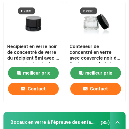
Conteneur en verre de concentré
Bocaux en verre à l'épreuve des enfants
Récipient en verre noir
Conteneur de
Pots en verre UV noirs
de concentré de verre
concentré en verre
du récipient 5ml avec le
avec couvercle noir de
couvercle résistant
5 ml, couvercle à vis,
d'enfant
bocal en verre de 5 ml,
Pot en verre de mauvaise herbe
meilleur prix
meilleur prix
capuchon noir
Récipients en verre noir
Contact
Contact
Bocaux en verre avec couvercle en bois
Bocaux en verre à l'épreuve des enfants
(85)
Matte Black Glass Jars