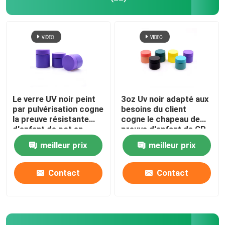
Le verre UV noir peint
3oz Uv noir adapté aux
par pulvérisation cogne
besoins du client
la preuve résistante
cogne le chapeau de
d'enfant de pot en
preuve d'enfant de CR
verre de chapeau du CR
2oz 3oz 4 onces
meilleur prix
meilleur prix
4oz
bocaux en verre
Contact
Contact