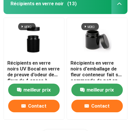
Récipients en verre noir
(13)
Récipients en verre
Récipients en verre
noirs UV Bocal en verre
noirs d'emballage de
de preuve d'odeur de
fleur conteneur fait sur
fleur de 4 onces à
commande de pot en
l'épreuve des enfants
verre UV de fleur de 4
meilleur prix
meilleur prix
onces
Contact
Contact