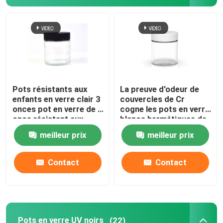
Matte White Glass Jar
Le verre roulent pré des tubes
bouteilles en verre de compte-gouttes
Pots résistants aux
La preuve d'odeur de
enfants en verre clair 3
couvercles de Cr
onces pot en verre de 1
cogne les pots en verre
Récipient à l'épreuve des enfants
once résistant aux
blancs hermétiques de
enfants
3 onces avec
meilleur prix
meilleur prix
l'emballage de fleur de
couvercles
Bouteilles de verre vides
Contact
Contact
Pots en verre UV noirs
(22)