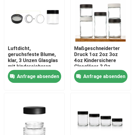
Luftdicht,
Maßgeschneiderter
geruchsfeste Blume,
Druck 1oz 2oz 3oz
klar, 3 Unzen Glasglas
4oz Kindersichere
mit kindersicheren
Glasgläser 3 Oz
Deckel, weißer, flacher
Glasgläser
Anfrage absenden
Anfrage absenden
Deckel, glattes,
Geradseitiges Glas
benutzerdefiniertes
Kinderdichte Kappe Cr
Logo.
Jar
Haus
Produkte
Videos