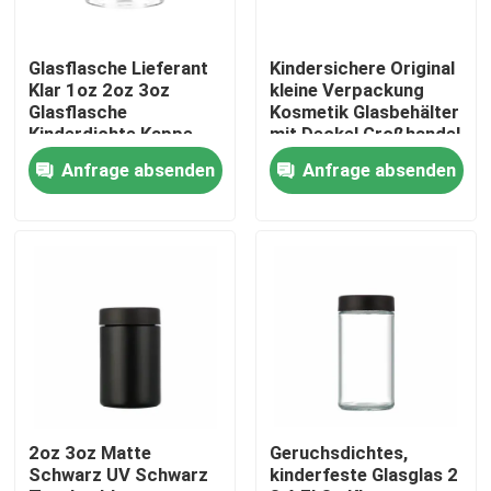
Über uns
Glasflasche Lieferant
Kindersichere Original
Klar 1oz 2oz 3oz
kleine Verpackung
Glasflasche
Kosmetik Glasbehälter
Fabrik-Ausflug
Kinderdichte Kappe
mit Deckel Großhandel
Lufttett Geruchsfeste
Anfrage absenden
Anfrage absenden
Behälter
Qualitätskontrolle
Treten Sie mit uns in Verbindung
Nachrichten
Fordern Sie ein Zitat
2oz 3oz Matte
Geruchsdichtes,
Schwarz UV Schwarz
kinderfeste Glasglas 2
Glaskonzentrat-Gläser