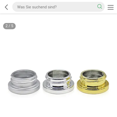
2
/
5