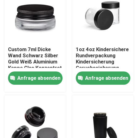
Custom 7ml Dicke
1oz 4oz Kindersichere
Wand Schwarz Silber
Rundverpackung
Gold Weiß Aluminium
Kindersicherung
Kappe Glas Konzentrat
Geruchssicherung
Behälter Glas
Behälter
Anfrage absenden
Anfrage absenden
Kindersicherung
Glasglas mit CR-
Deckel Logo
Haus
Produkte
Videos