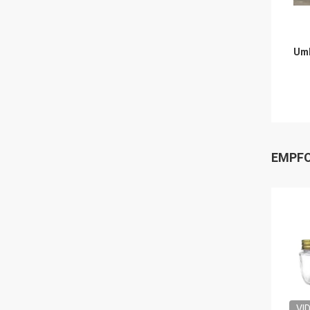
Umb
EMPFO
VI