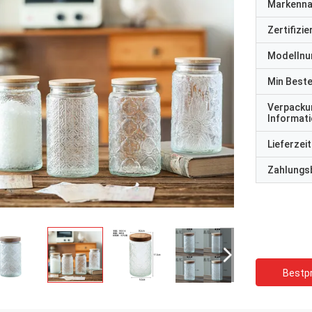
Markenn
Zertifizi
Modelln
Min Best
Verpacku
Informat
Lieferzeit
Zahlungs
Bestpr