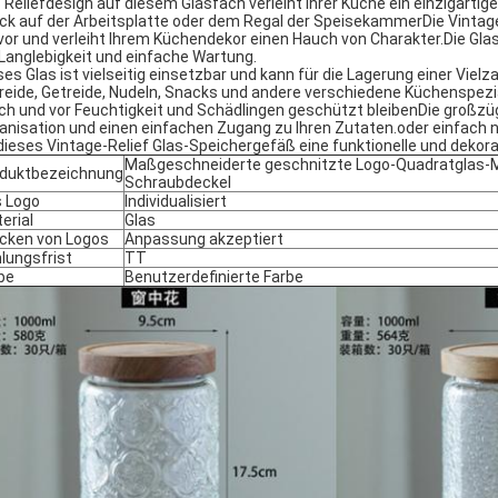
 Reliefdesign auf diesem Glasfach verleiht Ihrer Küche ein einzigarti
ck auf der Arbeitsplatte oder dem Regal der SpeisekammerDie Vintage-
vor und verleiht Ihrem Küchendekor einen Hauch von Charakter.Die Glas
 Langlebigkeit und einfache Wartung.
ses Glas ist vielseitig einsetzbar und kann für die Lagerung einer Vi
reide, Getreide, Nudeln, Snacks und andere verschiedene Küchenspezial
sch und vor Feuchtigkeit und Schädlingen geschützt bleibenDie großzüg
anisation und einen einfachen Zugang zu Ihren Zutaten.oder einfach n
 dieses Vintage-Relief Glas-Speichergefäß eine funktionelle und dekor
Maßgeschneiderte geschnitzte Logo-Quadratglas-
duktbezeichnung
Schraubdeckel
 Logo
Individualisiert
erial
Glas
cken von Logos
Anpassung akzeptiert
lungsfrist
TT
be
Benutzerdefinierte Farbe