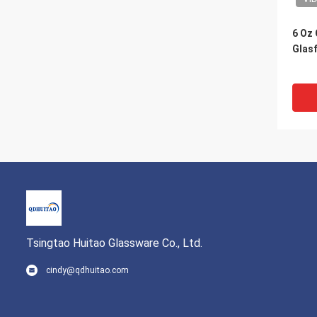
6 Oz
Glas
Tsingtao Huitao Glassware Co., Ltd.
VI
cindy@qdhuitao.com
Glas
240ml