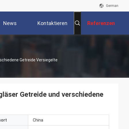
German
News
Kontaktieren
Referenzen
Sie Uns
rschiedene Getreide Versiegelte
gläser Getreide und verschiedene
sort
China