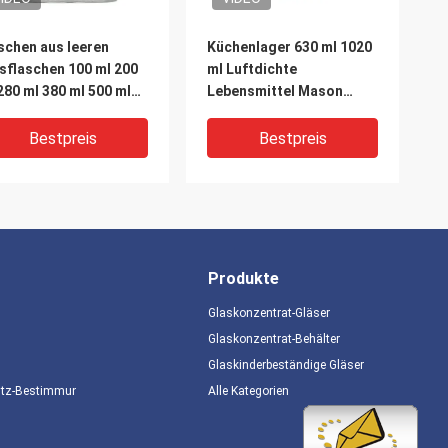
schen aus leeren
Küchenlager 630 ml 1020
sflaschen 100 ml 200
ml Luftdichte
280 ml 380 ml 500 ml
Lebensmittel Mason
 ml
Gewürze Glasgläser mit
Deckel
Bestpreis
Bestpreis
Produkte
Glaskonzentrat-Gläser
Glaskonzentrat-Behälter
Glaskinderbeständige Gläser
IDEO
VIDEO
utz-Bestimmungen
Alle Kategorien
chsichtiges Glas
Großhandel Leer 8oz
siegelte Dosen
16oz 26oz geschnitztes