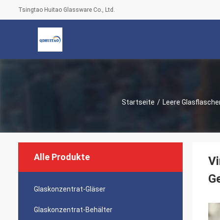
Tsingtao Huitao Glassware Co., Ltd.
Startseite
/
Leere Glasflasche
Alle Produkte
Vi
Ge
Glaskonzentrat-Gläser
Glaskonzentrat-Behälter