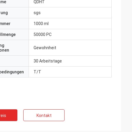
ame
QDHT
erung
sgs
ummer
1000 ml
ellmenge
50000 PC
ng
Gewohnheit
ionen
30 Arbeitstage
bedingungen
T/T
eis
Kontakt