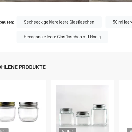
auten:
Sechseckige klare leere Glasflaschen
50 ml lee
Hexagonale leere Glasflaschen mit Honig
HLENE PRODUKTE
DEO
VIDEO
V