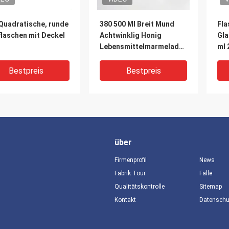
 Quadratische, runde
380 500 Ml Breit Mund
Fla
flaschen mit Deckel
Achtwinklig Honig
Gla
Lebensmittelmarmelade
ml 
Lagerung Glasglas
730
Glasbecher Pickeln 16 Oz
Bestpreis
Bestpreis
mit Golddeckel
über
Firmenprofil
News
Fabrik Tour
Fälle
Qualitätskontrolle
Sitemap
DEO
VIDEO
V
Kontakt
Datensch
 Mason Jar 8oz
Honig eingelegt leere
Dur
 Klar Breit Mund
Glasflasche Gemüse
Ver