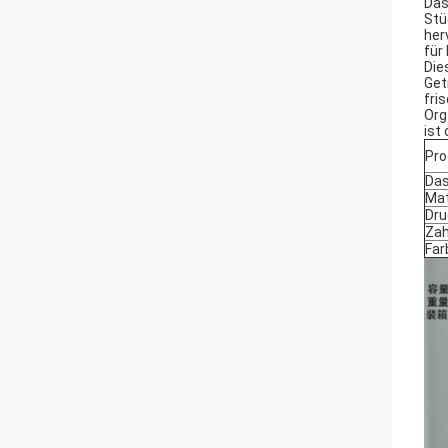
Das
Stü
her
für
Die
Get
fri
Org
ist
Pro
Das
Mat
Dru
Zah
Far