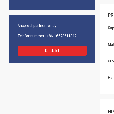
PR
Ansprechpartner :
cindy
Kap
Telefonnummer :
+86-16678611812
Mat
Kontakt
Pro
Her
HI