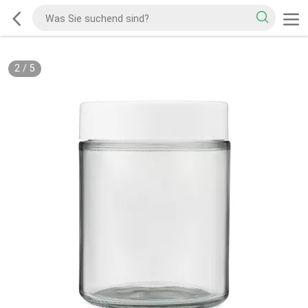
2
/
5