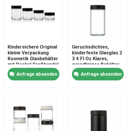
Kindersichere Original
Geruchsdichtes,
kleine Verpackung
kinderfeste Glasglas 2
Kosmetik Glasbehälter
3 4 Fl Oz Klares,
mit Deckel Großhandel
geradliniges Behälter
Anfrage absenden
Anfrage absenden
Haus
Produkte
Videos