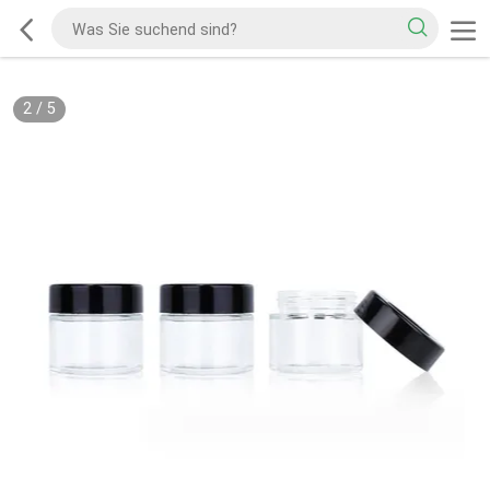
2
/
5