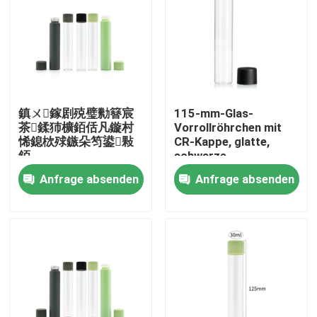
鎮ㄨ鎵剧殑璧勬簮宸
115-mm-Glas-
茶鍒犻櫎銆佸凡鏇村
Vorrollröhrchen mit
悕鎴栨殏鏃朵笉鍙敤
CR-Kappe, glatte,
銆
schwarze,
kindersichere
Anfrage absenden
Anfrage absenden
Glasröhrchenverpackung
Haus
Produkte
Videos