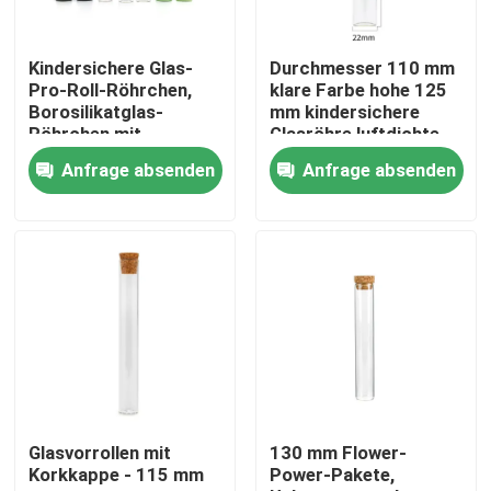
Über uns
Kindersichere Glas-
Durchmesser 110 mm
Pro-Roll-Röhrchen,
klare Farbe hohe 125
Borosilikatglas-
mm kindersichere
Fabrik-Ausflug
Röhrchen mit
Glasröhre luftdichte
Schraubverschluss,
Geruchsröhre Glas
Anfrage absenden
Anfrage absenden
109 mm
Qualitätskontrolle
Treten Sie mit uns in Verbindung
Nachrichten
Fordern Sie ein Zitat
Glasvorrollen mit
130 mm Flower-
Korkkappe - 115 mm
Power-Pakete,
Glaskonzentrat-Gläser