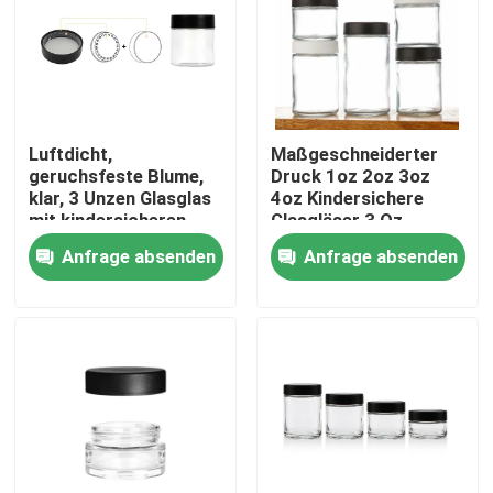
Luftdicht,
Maßgeschneiderter
geruchsfeste Blume,
Druck 1oz 2oz 3oz
klar, 3 Unzen Glasglas
4oz Kindersichere
mit kindersicheren
Glasgläser 3 Oz
Deckel, weißer, flacher
Glasgläser
Anfrage absenden
Anfrage absenden
Deckel, glattes,
Geradseitiges Glas
benutzerdefiniertes
Kinderdichte Kappe Cr
Logo.
Jar
Haus
Produkte
Videos