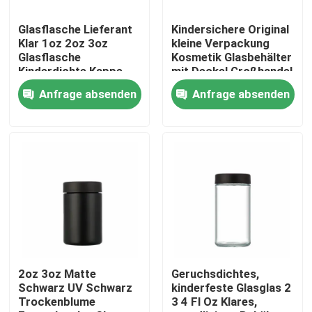
Glasflasche Lieferant
Kindersichere Original
Über uns
Klar 1oz 2oz 3oz
kleine Verpackung
Glasflasche
Kosmetik Glasbehälter
Kinderdichte Kappe
mit Deckel Großhandel
Fabrik-Ausflug
Lufttett Geruchsfeste
Anfrage absenden
Anfrage absenden
Behälter
Qualitätskontrolle
Treten Sie mit uns in Verbindung
Nachrichten
Fordern Sie ein Zitat
2oz 3oz Matte
Geruchsdichtes,
Schwarz UV Schwarz
kinderfeste Glasglas 2
Trockenblume
3 4 Fl Oz Klares,
Glaskonzentrat-Gläser