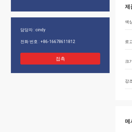
제
색
담당자 :
cindy
전화 번호 :
+86-16678611812
로
접촉
크
강
메