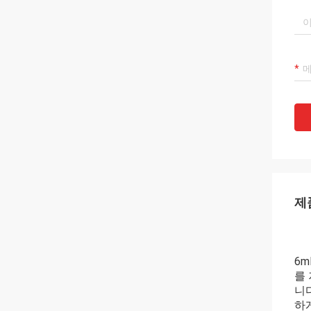
제
6
를
니
하