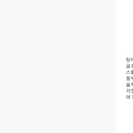
팅
글로
스
풍
솔
걱
에