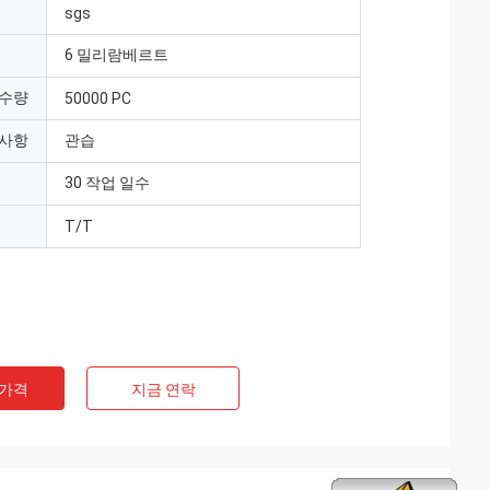
sgs
6 밀리람베르트
 수량
50000 PC
 사항
관습
30 작업 일수
T/T
 가격
지금 연락