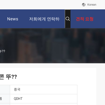
Korean
News
저희에게 연락하
견적 요청
십시오
뚜??
콘 뚜??
중국
름
QDHT