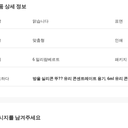
품 상세 정보
상
맑습니다
표면
고
맞춤형
인쇄
기
6 밀리람베르트
패키지
조하다
방울 실리콘 뚜?? 유리 콘센트레이트 용기
,
6ml 유리
시지를 남겨주세요