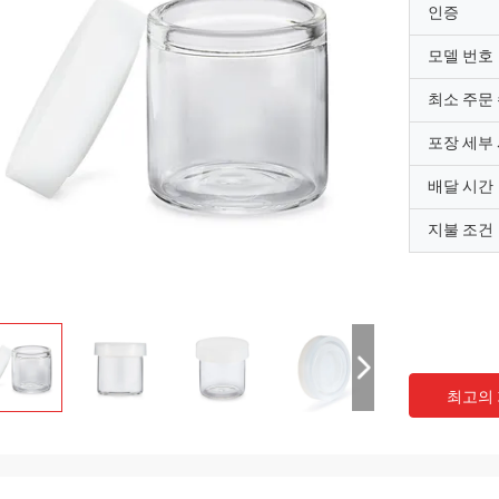
인증
모델 번호
최소 주문
포장 세부
배달 시간
지불 조건
최고의