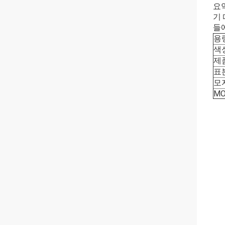
요
기
들
용
색
제
표
모
M