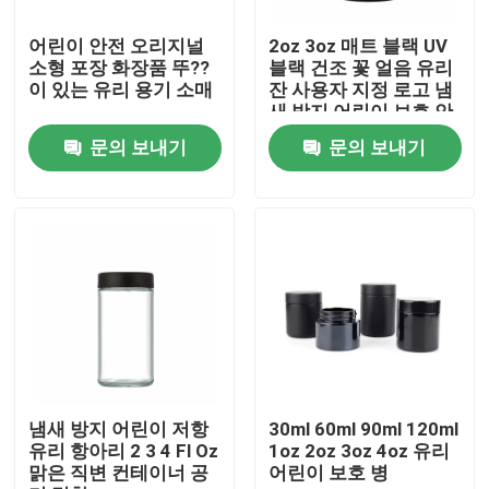
어린이 안전 오리지널
2oz 3oz 매트 블랙 UV
우리에 대하여
소형 포장 화장품 뚜??
블랙 건조 꽃 얼음 유리
이 있는 유리 용기 소매
잔 사용자 지정 로고 냄
새 방지 어린이 보호 안
공장 여행
전 잠금 뚜??
문의 보내기
문의 보내기
품질 관리
연락주세요
뉴스
인용문을 요구하세요
냄새 방지 어린이 저항
30ml 60ml 90ml 120ml
유리 항아리 2 3 4 Fl Oz
1oz 2oz 3oz 4oz 유리
맑은 직변 컨테이너 공
어린이 보호 병
글라스 정광 병