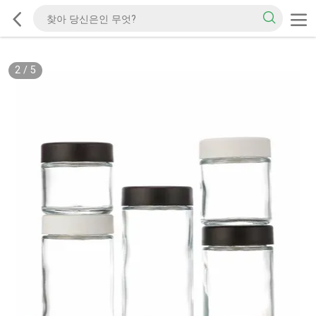
2
/
5