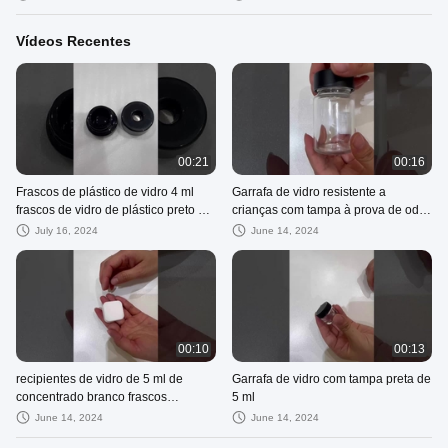
Vídeos Recentes
00:21
00:16
Frascos de plástico de vidro 4 ml
Garrafa de vidro resistente a
frascos de vidro de plástico preto de
crianças com tampa à prova de odor
4 ml frascos redondos de vidro de
clara branca e preta
July 16, 2024
June 14, 2024
plástico de vidro preto frascos
concentrados com
00:10
00:13
recipientes de vidro de 5 ml de
Garrafa de vidro com tampa preta de
concentrado branco frascos
5 ml
quadrados
June 14, 2024
June 14, 2024