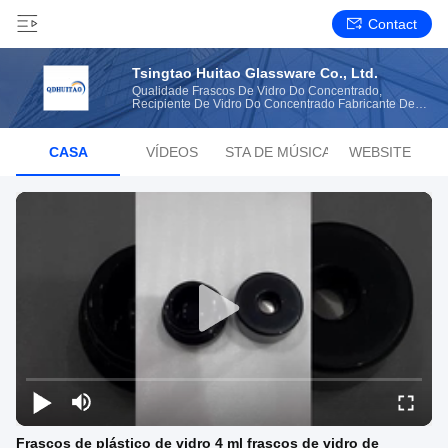
Contact
Tsingtao Huitao Glassware Co., Ltd.
Qualidade Frascos De Vidro Do Concentrado,
Recipiente De Vidro Do Concentrado Fabricante De
China
CASA
VÍDEOS
LISTA DE MÚSICAS
WEBSITE
Frascos de plástico de vidro 4 ml frascos de vidro de