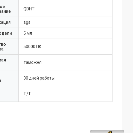
ое
QDHT
вание
кация
sgs
одели
5 мл
тво
50000 ПК
за
вая
таможня
30 дней работы
и
T/T