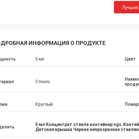
Лучшая
ДРОБНАЯ ИНФОРМАЦИЯ О ПРОДУКТЕ
щность
5 мл
Цвет
Наиме
териал
Стекло
проду
рма
Круглый
Повер
5 мл Концентрат стекла контейнер sgs
,
Контей
делить
Детская крышка Черная непрозрачная стеклян