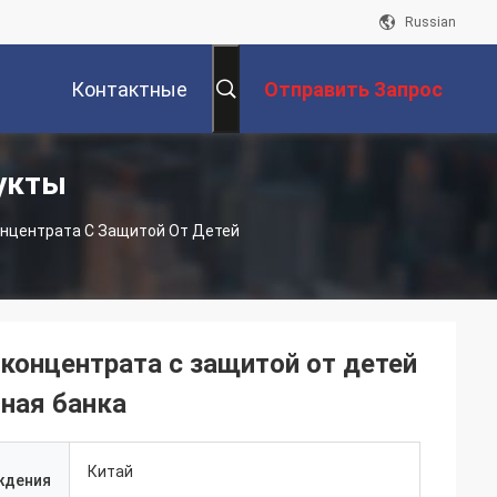
Russian
Контактные
Отправить Запрос
укты
Данные
онцентрата С Защитой От Детей
концентрата с защитой от детей
ная банка
Китай
ждения