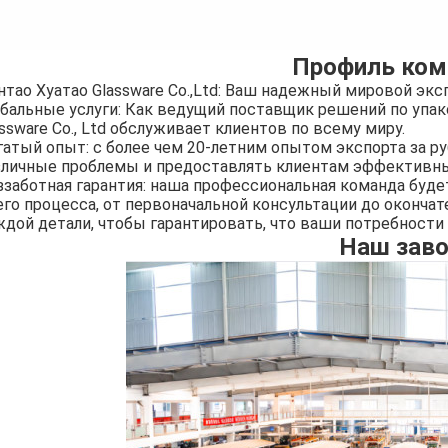
Профиль ком
нтао Хуатао Glassware Co.,Ltd: Ваш надежный мировой экс
обальные услуги: Как ведущий поставщик решений по упако
ssware Co., Ltd обслуживает клиентов по всему миру.
гатый опыт: с более чем 20-летним опытом экспорта за 
зличные проблемы и предоставлять клиентам эффективн
ззаботная гарантия: наша профессиональная команда буд
его процесса, от первоначальной консультации до оконча
ждой детали, чтобы гарантировать, что ваши потребност
Наш зав