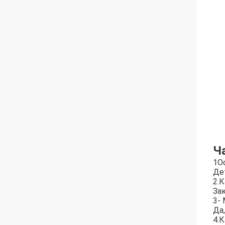
Ч
1О
Де
2.
Зак
3-
Да
4.