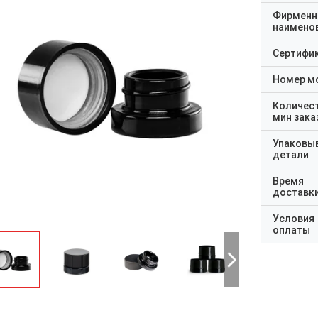
Фирменн
наимено
Сертифи
Номер м
Количес
мин зака
Упаковы
детали
Время
доставк
Условия
оплаты