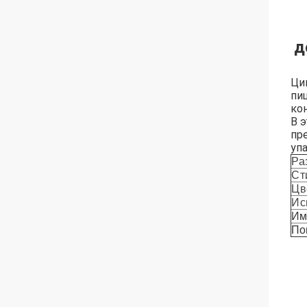
д
Ци
пи
ко
В 
пр
уп
Ра
Ст
Цв
Ис
Им
По