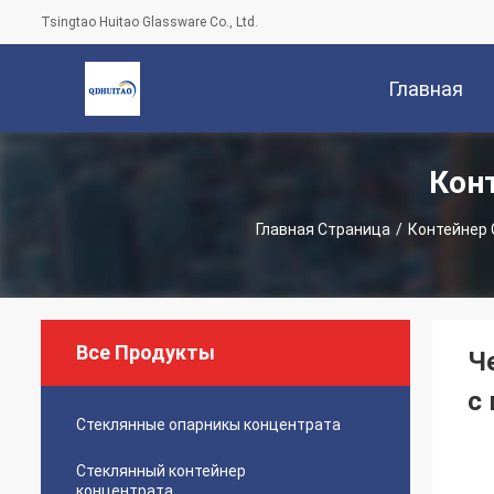
Tsingtao Huitao Glassware Co., Ltd.
Главная
Кон
Страница
Главная Страница
/
Контейнер 
Все Продукты
Ч
с
Стеклянные опарникы концентрата
Стеклянный контейнер
концентрата