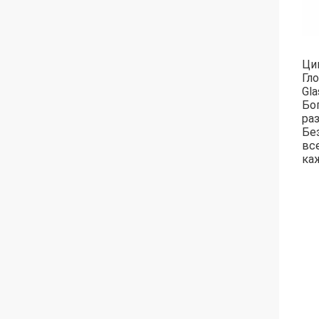
Ци
Гл
Gla
Бо
ра
Бе
вс
ка