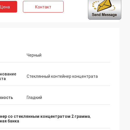
 Цена
Контакт
Черный
нование
Стеклянный контейнер концентрата
кта
хность
Гладкий
нер со стеклянным концентратом 2 грамма
,
ная банка