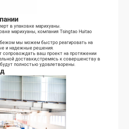
пании
перт в упаковке марихуаны.
вке марихуаны, компания Tsingtao Huitao
рубежом мы можем быстро реагировать на
ые и надежные решения.
ет сопровождать ваш проект на протяжении
тельной доставки,стремясь к совершенству в
и будут полностью удовлетворены.
од