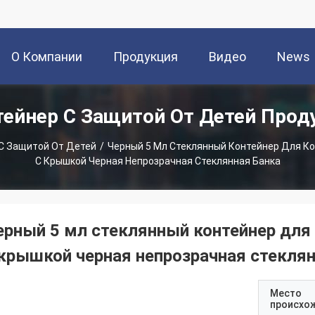
О Компании
Продукция
Видео
News
тейнер С Защитой От Детей Прод
С Защитой От Детей
/
Черный 5 Мл Стеклянный Контейнер Для К
С Крышкой Черная Непрозрачная Стеклянная Банка
ерный 5 мл стеклянный контейнер для 
 крышкой черная непрозрачная стеклян
Место
происхо