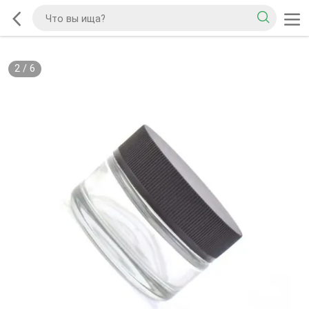
2
/
6