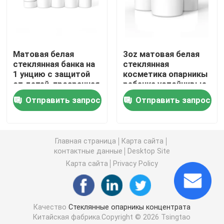
Стеклянный контейнер концентрата
Матовая белая
3oz матовая белая
Опарникы стеклянного ребенка устойчивые
стеклянная банка на
стеклянная
1 унцию с защитой
косметика опарникы
от детей, прозрачная
ребенка устойчивые
Черные УФ-стеклянные банки
горловина, прямая
круглые стеклянные
Отправить запрос
Отправить запрос
сторона, частично
опарникы с белыми
окрашенная
крышками
Стеклянный опарник засорителя
Главная страница
Карта сайта
контактные данные
Desktop Site
Черные стеклянные контейнеры
Карта сайта
Privacy Policy
Стеклянные банки с деревянной крышкой
Качество
Стеклянные опарникы концентрата
Штейновые черные стеклянные опарникы
Китайская фабрика.Copyright © 2026 Tsingtao