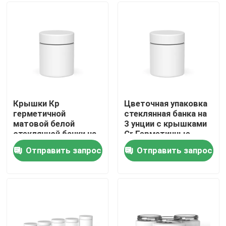
О нас
Путешествие фабрики
Проверка качества
Крышки Кр
Цветочная упаковка
герметичной
стеклянная банка на
матовой белой
3 унции с крышками
Свяжитесь мы
стеклянной банки на
Cr Герметичные
3 унции с защитой от
стеклянные банки с
Отправить запрос
Отправить запрос
запаха стеклянной
защитой от запаха
Новости
тары черные
гладкие
Спросите цитату
Стеклянные опарникы концентрата