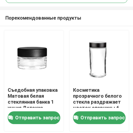
Порекомендованные продукты
Съедобная упаковка
Косметика
Дом
Матовая белая
прозрачного белого
стеклянная банка 1
стекла раздражает
унция Детские
цветок опарникы 6
Продукты
устойчивые банки
Оз стеклянные с
Отправить запрос
Отправить запрос
Цветочная упаковка
крышками
приглаживают
Видео
круглый