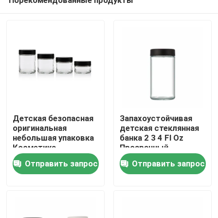
Детская безопасная
Запахоустойчивая
оригинальная
детская стеклянная
небольшая упаковка
банка 2 3 4 Fl Oz
Косметика
Прозрачный
Дом
Стеклянные
прямосторонний
Отправить запрос
Отправить запрос
контейнеры с
контейнер
крышкой
герметичный
Продукты
Видео