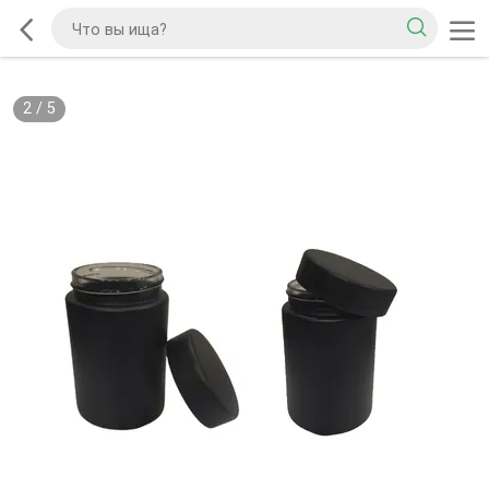
2
/
5