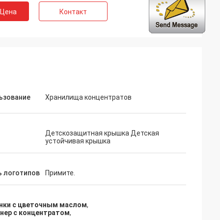
 Цена
Контакт
ьзование
Хранилища концентратов
Детскозащитная крышка Детская
устойчивая крышка
ь логотипов
Примите.
нки с цветочным маслом
,
нер с концентратом
,