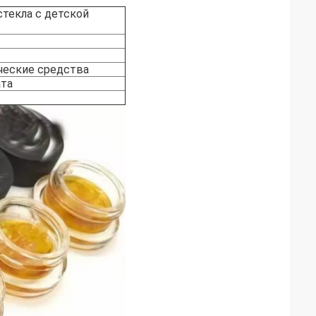
стекла с детской
ические средства
ата