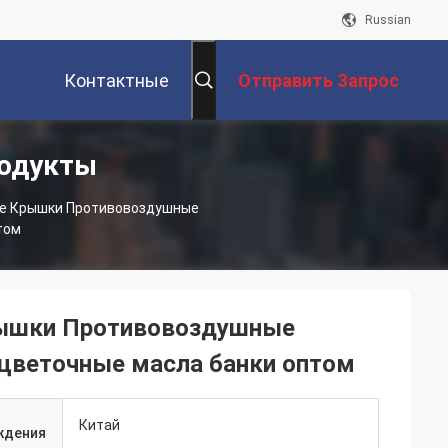
Russian
Контактные
Отправить Запрос
родукты
Данные
ые Крышки Противовоздушные
том
рышки Противовоздушные
цветочные масла банки оптом
Китай
ждения