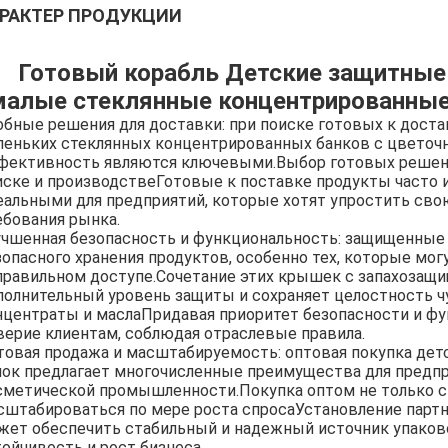
РАКТЕР ПРОДУКЦИИ
Готовый корабль Детские защитны
малые стеклянные концентрированные
обные решения для доставки: при поиске готовых к дост
леньких стеклянных концентрированных банков с цветоч
фективность являются ключевыми.Выбор готовых решени
иске и производствеГотовые к поставке продукты часто 
еальными для предприятий, которые хотят упростить сво
ебования рынка.
учшенная безопасность и функциональность: защищенные
зопасного хранения продуктов, особенно тех, которые мог
правильном доступе.Сочетание этих крышек с запахозащ
полнительный уровень защиты и сохраняет целостность ч
нцентраты и маслаПридавая приоритет безопасности и фу
верие клиентам, соблюдая отраслевые правила.
товая продажа и масштабируемость: оптовая покупка дет
нок предлагает многочисленные преимущества для предпр
сметической промышленности.Покупка оптом не только сн
сштабироваться по мере роста спросаУстановление пар
жет обеспечить стабильный и надежный источник упаков
тойчивость и рост бизнеса.