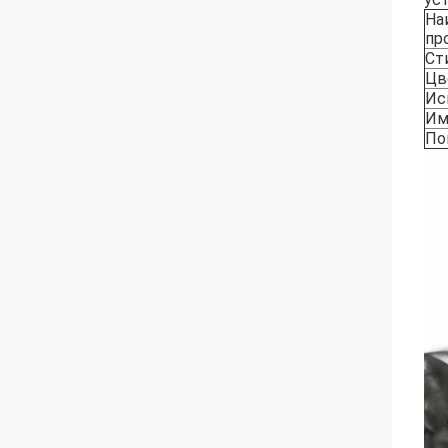
На
пр
Ст
Цв
Ис
Им
По