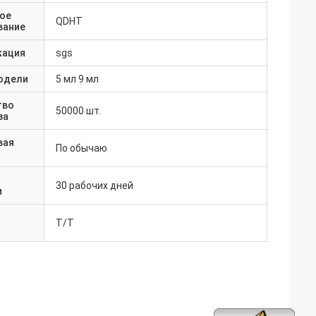
ое
QDHT
вание
кация
sgs
одели
5 мл 9 мл
тво
50000 шт.
за
вая
По обычаю
30 рабочих дней
и
T/T