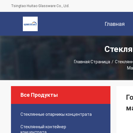
Tsingtao Huitao Glassware Co., Ltd.
Главная
Стекля
Страница
Главная Страница
/
Стеклян
Ма
Все Продукты
Г
м
Стеклянные опарникы концентрата
Стеклянный контейнер
концентрата