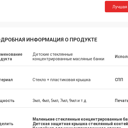
Лучшая
ДРОБНАЯ ИНФОРМАЦИЯ О ПРОДУКТЕ
именование
Детские стеклянные
Испол
одукта
концентрированные масляные банки
териал
Стекло + пластиковая крышка
СПП
щность
3мл, 4мл, 5мл, 7мл, 9мл и т.д.
Печат
Маленькие стеклянные концентрированные ба
делить
Детская защитная крышка стеклянный контей