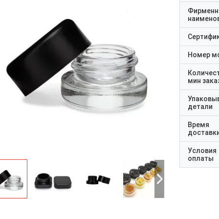
Фирменн
наимено
Сертифи
Номер м
Количес
мин зака
Упаковы
детали
Время
доставк
Условия
оплаты