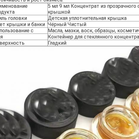
именование
5 мл 9 мл Концентрат из прозрачного 
одукта
крышкой
иль головки
Детская уплотнительная крышка
ет крышки и банки
Чёрный Чистый
пользование с
Масла, мазки, воск, образцы, космет
я
Контейнер для стеклянного концентр
верхность
Гладкий