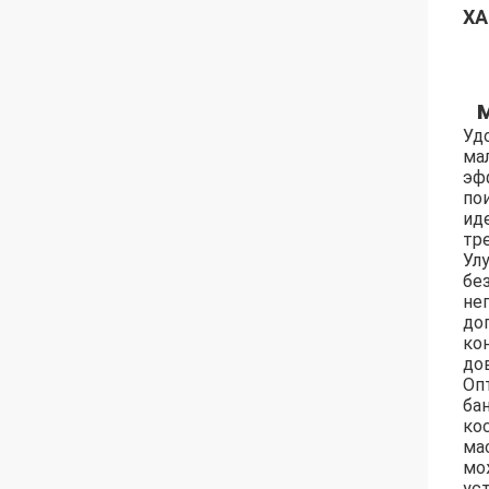
ХА
Уд
ма
эф
по
ид
тр
Ул
бе
не
до
ко
до
Оп
ба
ко
ма
мо
ус