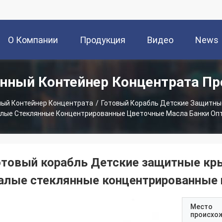
О Компании
Продукция
Видео
News
нный Контейнер Концентрата П
ный Контейнер Концентрата
/
Готовый Корабль Детские Защитн
лые Стеклянные Концентрированные Цветочные Масла Банки Оп
отовый корабль Детские защитные к
алые стеклянные концентрированные 
Место
происхо