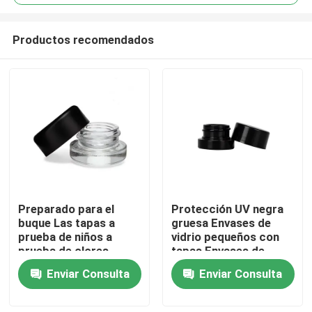
Productos recomendados
Preparado para el
Protección UV negra
Hogar
buque Las tapas a
gruesa Envases de
prueba de niños a
vidrio pequeños con
prueba de olores
tapas Envases de
Productos
Vidrio pequeño
concentrado de 5 ml
Enviar Consulta
Enviar Consulta
Concentrado Jarrones
de aceite de flores al
por mayor
Vídeos