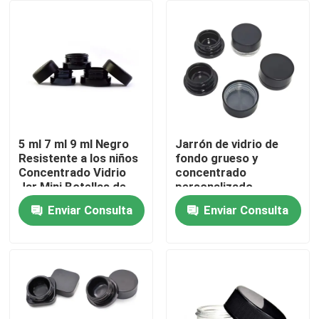
Sobre nosotros
Viaje de la fábrica
Control de calidad
5 ml 7 ml 9 ml Negro
Jarrón de vidrio de
Resistente a los niños
fondo grueso y
Concentrado Vidrio
concentrado
Éntrenos en contacto con
Jar Mini Botellas de
personalizado
Crema Cosméticos
Embalaje 3ml 5ml 7ml
Enviar Consulta
Enviar Consulta
Negro Contenedores
9ml 15ml A prueba de
Noticias
Jarras con tapa
niños
Pida una cita
Tarros de cristal del concentrado