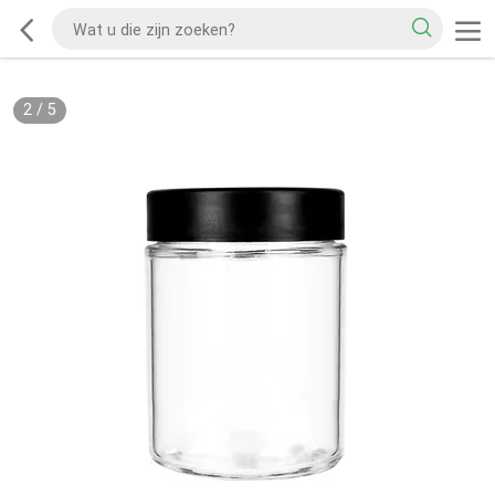
2
/
5