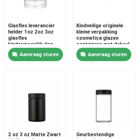
Ongeveer ons
Glasfles leverancier
Kindveilige originele
helder 1oz 2oz 3oz
kleine verpakking
Fabrieksreis
glasfles
cosmetica glazen
kindermogelijk dop
containers met deksel
luchtdicht
groothandel
Aanvraag sturen
Aanvraag sturen
geurbestendige
Kwaliteitscontrole
container
Contacteer ons
Nieuws
Verzoek om een Citaat
2 oz 3 oz Matte Zwart
Geurbestendige
De Kruiken van het glasconcentraat