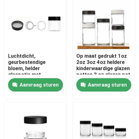
Luchtdicht,
Op maat gedrukt 1oz
geurbestendige
2oz 3oz 4oz heldere
bloem, helder
kinderwaardige glazen
glaspotje met
potten 3 oz glazen pot
kindervriendelijke dop,
rechtzijdig glazen
Aanvraag sturen
Aanvraag sturen
wit plat deksel, glad,
kinderwaardig cap Cr
aangepast logo.
pot
Huis
Producten
Video's