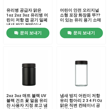
유리병 공급자 맑은
어린이 안전 오리지널
우리에 대하여
1oz 2oz 3oz 유리병 어
소형 포장 화장품 뚜??
린이 저항 캡 공기 밀폐
이 있는 유리 용기 소매
냄새 방지 컨테이너
공장 여행
문의 보내기
문의 보내기
품질 관리
연락주세요
뉴스
인용문을 요구하세요
2oz 3oz 매트 블랙 UV
냄새 방지 어린이 저항
블랙 건조 꽃 얼음 유리
유리 항아리 2 3 4 Fl Oz
잔 사용자 지정 로고 냄
맑은 직변 컨테이너 공
글라스 정광 병