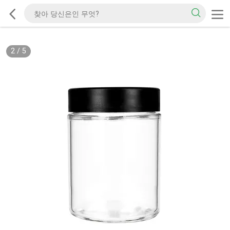
2
/
5