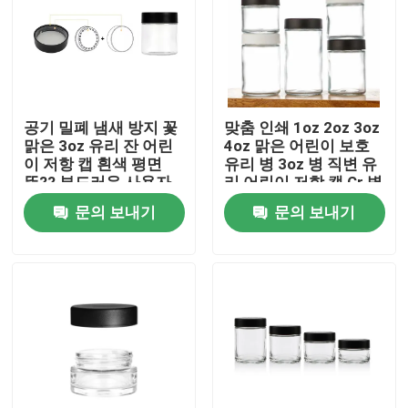
공기 밀폐 냄새 방지 꽃
맞춤 인쇄 1oz 2oz 3oz
맑은 3oz 유리 잔 어린
4oz 맑은 어린이 보호
이 저항 캡 흰색 평면
유리 병 3oz 병 직변 유
뚜?? 부드러운 사용자
리 어린이 저항 캡 Cr 병
지정 로고
문의 보내기
문의 보내기
집
제품
화면