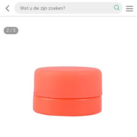
2
/
5