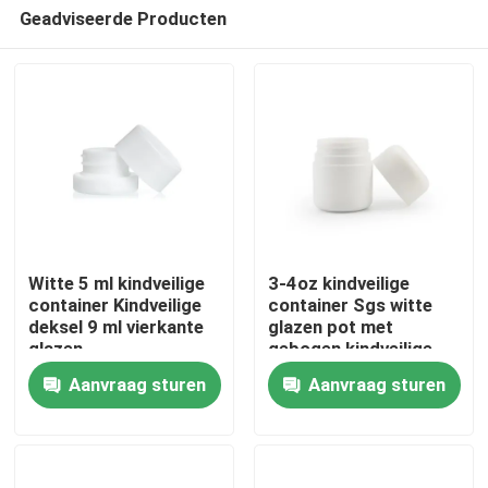
Geadviseerde Producten
Witte 5 ml kindveilige
3-4oz kindveilige
container Kindveilige
container Sgs witte
deksel 9 ml vierkante
glazen pot met
Huis
glazen
gebogen kindveilige
concentraatpot
deksel
Aanvraag sturen
Aanvraag sturen
Producten
Video's