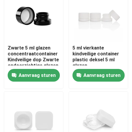
Ongeveer ons
Fabrieksreis
Zwarte 5 ml glazen
5 ml vierkante
concentraatcontainer
kindveilige container
Kwaliteitscontrole
Kindveilige dop Zwarte
plastic deksel 5 ml
ondoorzichtige glazen
glazen
pot
concentraatpot
Contacteer ons
Aanvraag sturen
Aanvraag sturen
Nieuws
Verzoek om een Citaat
De Kruiken van het glasconcentraat