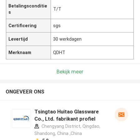
Betalingsconditie
T/T
s
Certificering
sgs
Levertijd
30 werkdagen
Merknaam
QDHT
Bekijk meer
ONGEVEER ONS
Tsingtao Huitao Glassware
Co., Ltd. fabrikant profiel
Chengyang District, Qingdao,
Shandong, China ,China