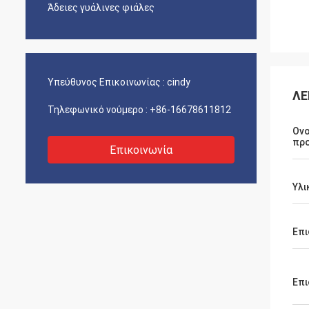
Άδειες γυάλινες φιάλες
Υπεύθυνος Επικοινωνίας :
cindy
ΛΕ
Τηλεφωνικό νούμερο :
+86-16678611812
Ον
πρ
Επικοινωνία
Υλι
Επι
Επι