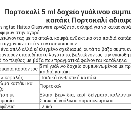
Πορτοκαλί 5 ml δοχείο γυάλινου συμ
καπάκι Πορτοκαλί αδιαφα
singtao Huitao Glassware εργάζεται σκληρά για να κατασκευά
οφίμων στην αγορά.
λειώνοντας με τα απαλά, κομψά, ανθεκτικά στα παιδιά καπά
οτυγχάνουν ποτέ να εντυπωσιάσουν.
ένα απλό αλλά εξελιγμένο σχεδιασμό, αυτά τα βάζα συμπυκν
φανίσουν οποιοδήποτε λογότυπο, βελτιώνοντας την ευαισθητ
 το πλήθος με βάζα που πραγματικά φαίνονται κατάλληλα..
5 ml γυάλινο δοχείο συμπυκνωμένου με π
ομασία προϊόντος
παιδιά καπάκι
υλ κεφαλής
Παιδικά ανθεκτικό καπάκι
ώμα καπάκι και
Πορτοκαλί
ζο
ήση με
Ελαιά, βερνίδια, κερί, δείγματα, καλλυντι
ομασία
Συσκευή γυάλινου συμπυκνωμένου
ιφάνεια
Γλυκό