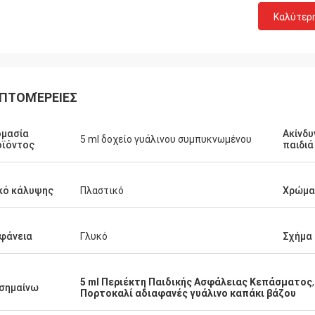
Καλύτερ
ΠΤΟΜΈΡΕΙΕΣ
ομασία
Ακίνδυ
5 ml δοχείο γυάλινου συμπυκνωμένου
οϊόντος
παιδιά
κό κάλυψης
Πλαστικό
Χρώμα
φάνεια
Γλυκό
Σχήμα
5 ml Περιέκτη Παιδικής Ασφάλειας Κεπάσματος
σημαίνω
Πορτοκαλί αδιαφανές γυάλινο καπάκι βάζου