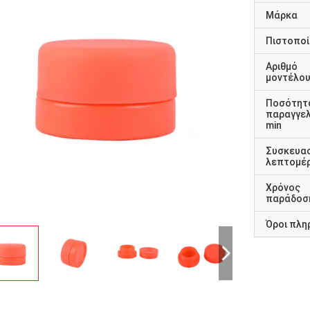
Μάρκα
Πιστοποί
Αριθμό
μοντέλο
Ποσότητ
παραγγελ
min
Συσκευα
λεπτομέρ
Χρόνος
παράδοσ
Όροι πλη