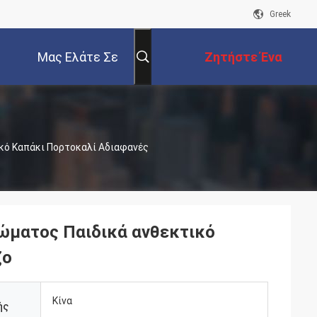
Greek
Μας Ελάτε Σε
Ζητήστε Ένα
Επαφή Με
Απόσπασμα
ικό Καπάκι Πορτοκαλί Αδιαφανές
νώματος Παιδικά ανθεκτικό
ζο
Κίνα
ής