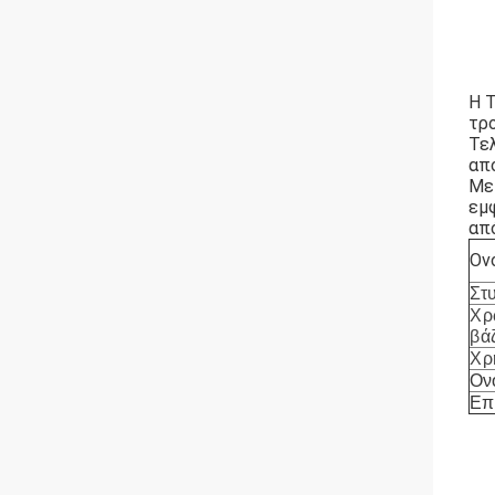
Η T
τρ
Τε
απ
Με 
εμ
από
Ον
Στ
Χρ
βά
Χρ
Ον
Επ