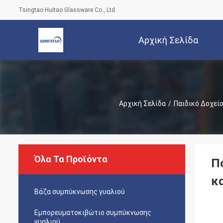
Tsingtao Huitao Glassware Co., Ltd.
Αρχική Σελίδα
Αρχική Σελίδα
/
Παιδικό Δοχεί
Όλα Τα Προϊόντα
Π
κ
Βάζα συμπύκνωσης γυαλιού
Εμπορευματοκιβώτιο συμπύκνωσης
γυαλιού