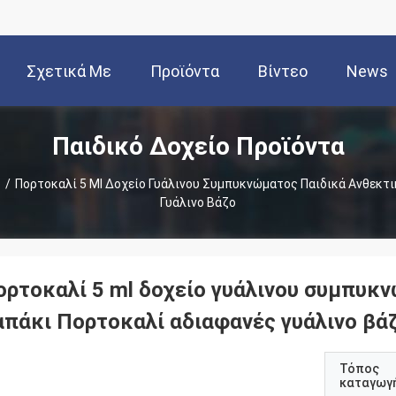
Σχετικά Με
Προϊόντα
Βίντεο
News
Παιδικό Δοχείο Προϊόντα
Εμάς
ο
/
Πορτοκαλί 5 Ml Δοχείο Γυάλινου Συμπυκνώματος Παιδικά Ανθεκτ
Γυάλινο Βάζο
ορτοκαλί 5 ml δοχείο γυάλινου συμπυκ
απάκι Πορτοκαλί αδιαφανές γυάλινο βά
Τόπος
καταγωγ