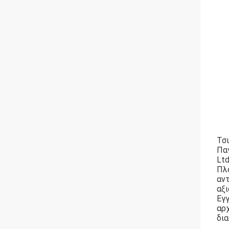
Τσι
Παγ
Ltd
Πλ
αν
αξι
Εγγ
αρ
δια