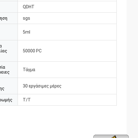
QDHT
ηση
sgs
5ml
υ
α
ίας
50000 PC
σία
Τάγμα
ειες
30 εργάσιμες μέρες
ης
ρωμής
Τ/Τ