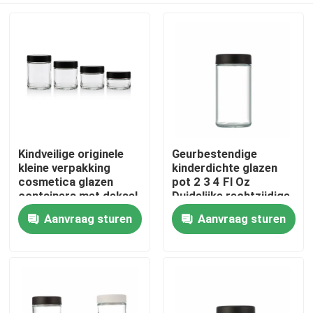
Kindveilige originele
Geurbestendige
kleine verpakking
kinderdichte glazen
cosmetica glazen
pot 2 3 4 Fl Oz
containers met deksel
Duidelijke rechtzijdige
groothandel
container luchtdicht
Aanvraag sturen
Aanvraag sturen
Huis
Producten
Video's