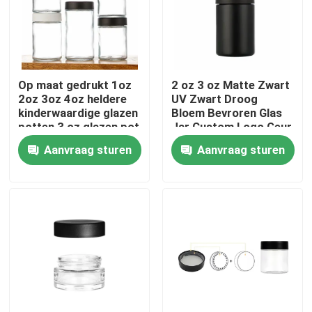
Ongeveer ons
Fabrieksreis
Op maat gedrukt 1oz
2 oz 3 oz Matte Zwart
2oz 3oz 4oz heldere
UV Zwart Droog
kinderwaardige glazen
Bloem Bevroren Glas
potten 3 oz glazen pot
Jar Custom Logo Geur
Kwaliteitscontrole
rechtzijdig glazen
Proof Kind Proof
Aanvraag sturen
Aanvraag sturen
kinderwaardig cap Cr
Veiligheidslot Deksel
pot
Contacteer ons
Nieuws
Verzoek om een Citaat
De Kruiken van het glasconcentraat