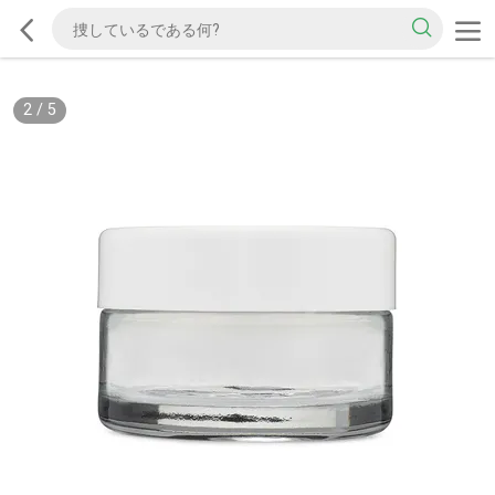
2
/
5