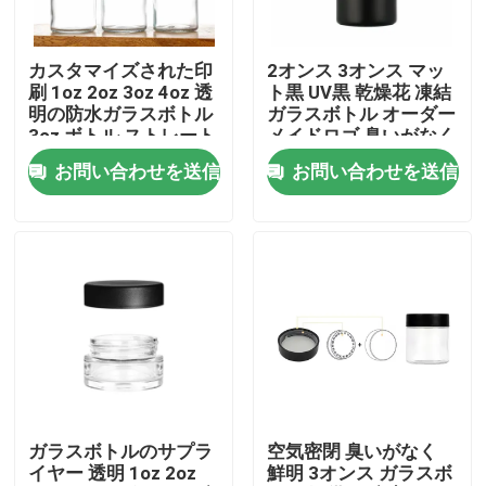
私達について
カスタマイズされた印
2オンス 3オンス マッ
刷 1oz 2oz 3oz 4oz 透
ト黒 UV黒 乾燥花 凍結
明の防水ガラスボトル
ガラスボトル オーダー
工場旅行
3oz ボトル ストレート
メイドロゴ 臭いがなく
サイドガラス 子供耐性
子供の安全鍵蓋
お問い合わせを送信
お問い合わせを送信
キャップ Cr ボトル
品質管理
私達に連絡しなさい
ニュース
引用を要求しなさい
ガラスボトルのサプラ
空気密閉 臭いがなく
イヤー 透明 1oz 2oz
鮮明 3オンス ガラスボ
ガラス濃縮物の瓶