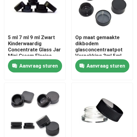
Ongeveer ons
Fabrieksreis
5 ml 7 ml 9 ml Zwart
Op maat gemaakte
Kinderwaardig
dikbodem
Concentrate Glass Jar
glasconcentraatpot
Mini Cream Flasjes
Verpakking 3ml 5ml
Kwaliteitscontrole
Cosmetische Zwarte
7ml 9ml 15ml
Aanvraag sturen
Aanvraag sturen
Containers potten met
Kinderwaardig
deksel
Contacteer ons
Nieuws
Verzoek om een Citaat
De Kruiken van het glasconcentraat