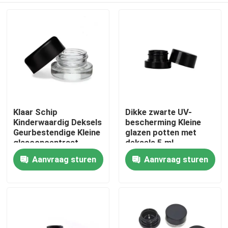
Klaar Schip
Dikke zwarte UV-
Kinderwaardig Deksels
bescherming Kleine
Geurbestendige Kleine
glazen potten met
glasconcentraat
deksels 5 ml
Bloemolie potten
geconcentreerde
Aanvraag sturen
Aanvraag sturen
Huis
Groothandel
potten
Producten
Video's