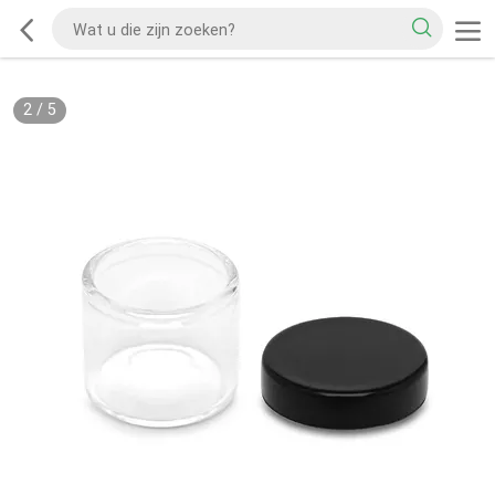
2
/
5