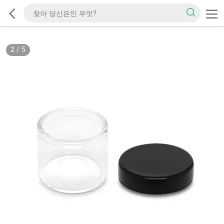
2
/
5