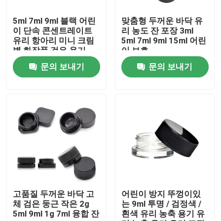
5ml 7ml 9ml 블랙 어린
맞춤형 두꺼운 바닥 유
우리에 대하여
이 단속 콘센트레이트
리 농도 잔 포장 3ml
유리 항아리 미니 크림
5ml 7ml 9ml 15ml 어린
병 화장품 검은 용기
이 보호
공장 여행
뚜?? 이 있는 항아리
문의 보내기
문의 보내기
품질 관리
연락주세요
뉴스
인용문을 요구하세요
고품질 두꺼운 바닥 고
어린이 방지 뚜껑이있
체 검은 둥근 작은 2g
는 9ml 투명 / 검정색 /
5ml 9ml 1g 7ml 융합 잔
흰색 유리 농축 용기 유
글라스 정광 병