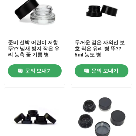
준비 선박 어린이 저항
두꺼운 검은 자외선 보
뚜?? 냄새 방지 작은 유
호 작은 유리 병 뚜??
리 농축 꽃 기름 병
5ml 농도 병
문의 보내기
문의 보내기
집
제품
화면