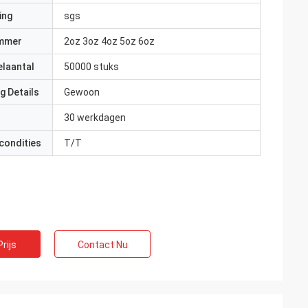
ing
sgs
mmer
2oz 3oz 4oz 5oz 6oz
elaantal
50000 stuks
g Details
Gewoon
30 werkdagen
condities
T/T
rijs
Contact Nu