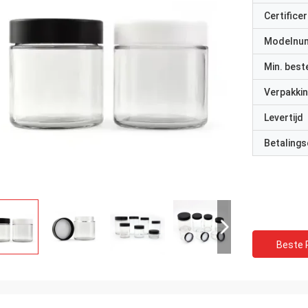
Certificer
Modelnu
Min. best
Verpakkin
Levertijd
Betalings
Beste P