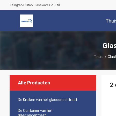
Tsingtao Huitao Glassware Co., Ltd.
Thui
Gla
Thuis
/
Glask
Alle Producten
2 
De Kruiken van het glasconcentraat
De Container van het
glasconcentraat