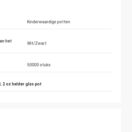
Kinderwaardige potten
van het
Wit/Zwart
50000 stuks
t
,
2 oz helder glas pot