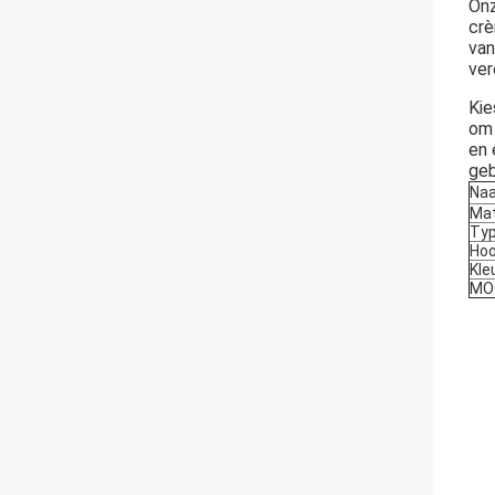
Onz
crè
van
ver
Kie
om 
en 
geb
Naa
Mat
Ty
Hoo
Kle
MO