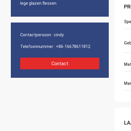
lege glazen flessen
PR
Spe
Contactpersoon :
cindy
Geb
Telefoonnummer :
+86-16678611812
Contact
Mat
Mar
LA