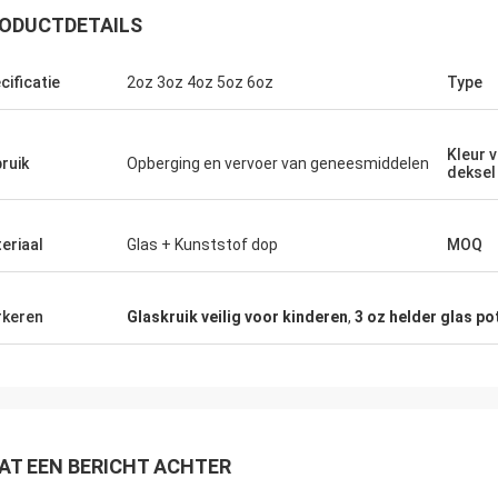
ODUCTDETAILS
cificatie
2oz 3oz 4oz 5oz 6oz
Type
Kleur 
ruik
Opberging en vervoer van geneesmiddelen
deksel
eriaal
Glas + Kunststof dop
MOQ
keren
Glaskruik veilig voor kinderen
,
3 oz helder glas po
AT EEN BERICHT ACHTER