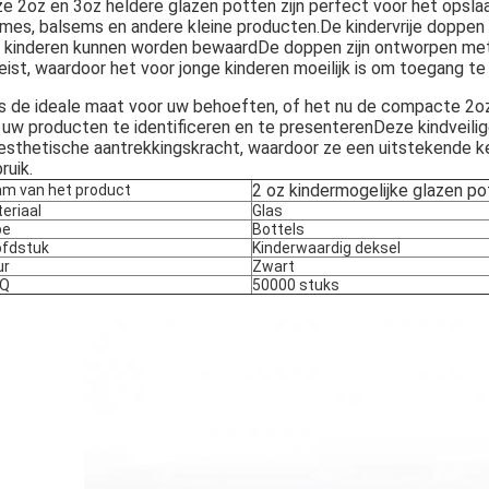
e 2oz en 3oz heldere glazen potten zijn perfect voor het opsla
mes, balsems en andere kleine producten.De kindervrije doppen z
 kinderen kunnen worden bewaardDe doppen zijn ontworpen me
eist, waardoor het voor jonge kinderen moeilijk is om toegang te 
s de ideale maat voor uw behoeften, of het nu de compacte 2oz
uw producten te identificeren en te presenterenDeze kindveilige
esthetische aantrekkingskracht, waardoor ze een uitstekende ke
ruik.
2 oz kindermogelijke glazen po
m van het product
eriaal
Glas
pe
Bottels
fdstuk
Kinderwaardig deksel
ur
Zwart
Q
50000 stuks