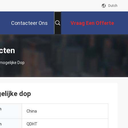
Dutch
Contacteer Ons
Vraag Een Offerte
Aan
cten
mogelijke Dop
elijke dop
n
China
m
QDHT