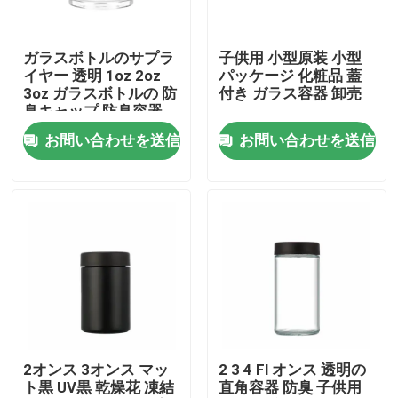
私達について
ガラスボトルのサプラ
子供用 小型原装 小型
イヤー 透明 1oz 2oz
パッケージ 化粧品 蓋
3oz ガラスボトルの 防
付き ガラス容器 卸売
工場旅行
臭キャップ 防臭容器
お問い合わせを送信
お問い合わせを送信
品質管理
私達に連絡しなさい
ニュース
引用を要求しなさい
2オンス 3オンス マッ
2 3 4 Fl オンス 透明の
ト黒 UV黒 乾燥花 凍結
直角容器 防臭 子供用
ガラス濃縮物の瓶