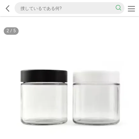
2
/
5