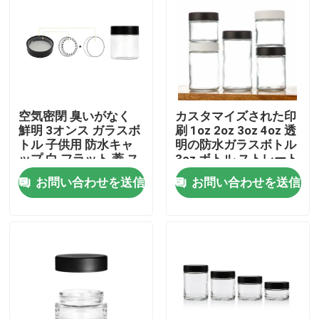
空気密閉 臭いがなく
カスタマイズされた印
鮮明 3オンス ガラスボ
刷 1oz 2oz 3oz 4oz 透
トル 子供用 防水キャ
明の防水ガラスボトル
ップ 白 フラット 蓋 ス
3oz ボトル ストレート
ムーズ カスタム ロゴ
サイドガラス 子供耐性
お問い合わせを送信
お問い合わせを送信
キャップ Cr ボトル
家
プロダクト
ビデオ