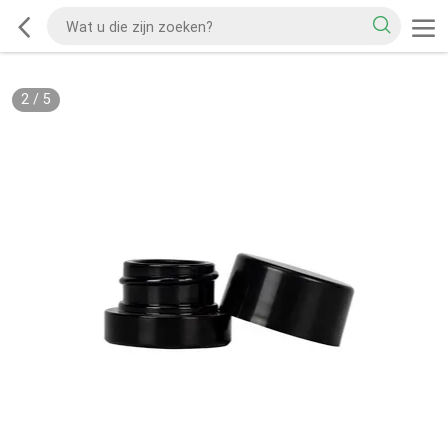
2
/
5