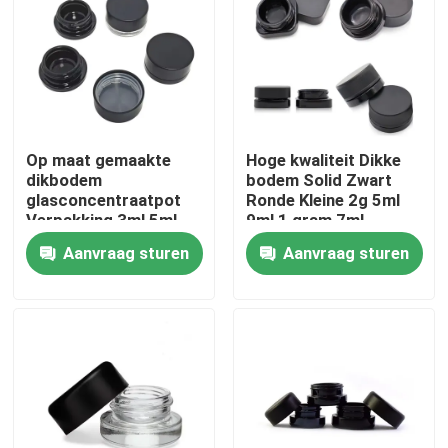
Op maat gemaakte
Hoge kwaliteit Dikke
dikbodem
bodem Solid Zwart
glasconcentraatpot
Ronde Kleine 2g 5ml
Verpakking 3ml 5ml
9ml 1 gram 7ml
7ml 9ml 15ml
Concentrateglas Met
Aanvraag sturen
Aanvraag sturen
Kinderwaardig
Gepolijste Afwerking
Huis
Producten
Video's