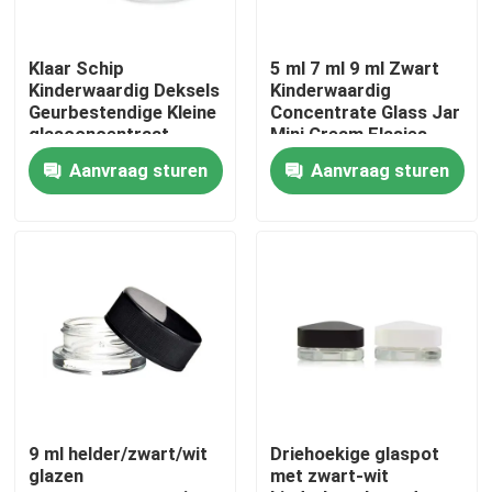
Ongeveer ons
Klaar Schip
5 ml 7 ml 9 ml Zwart
Kinderwaardig Deksels
Kinderwaardig
Geurbestendige Kleine
Concentrate Glass Jar
Fabrieksreis
glasconcentraat
Mini Cream Flasjes
Bloemolie potten
Cosmetische Zwarte
Aanvraag sturen
Aanvraag sturen
Groothandel
Containers potten met
deksel
Kwaliteitscontrole
Contacteer ons
Nieuws
Verzoek om een Citaat
9 ml helder/zwart/wit
Driehoekige glaspot
glazen
met zwart-wit
De Kruiken van het glasconcentraat