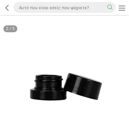
2
/
5