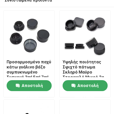
Προσαρμοσμένο παχύ
Υψηλής ποιότητας
κάτω γυάλινο βάζο
Σφιχτό πάτωμα
συμπυκνωμένο
Σκληρό Μαύρο
Συσκευή 3ml 5ml 7ml
Στρογγυλό Μικρό 2g
Σπίτι
9ml 15ml
5ml 9ml 1 Gram 7ml
Αποστολή
Αποστολή
Κωνσταντικό Βάζο με
γυαλισμένο
ερώτησης
ερώτησης
Προϊόντα
φινίρισμα
Βίντεο