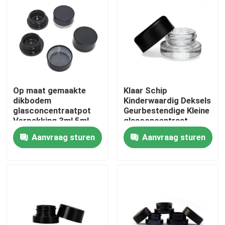
Op maat gemaakte
Klaar Schip
dikbodem
Kinderwaardig Deksels
glasconcentraatpot
Geurbestendige Kleine
Verpakking 3ml 5ml
glasconcentraat
7ml 9ml 15ml
Bloemolie potten
Aanvraag sturen
Aanvraag sturen
Kinderwaardig
Groothandel
Huis
Producten
Video's