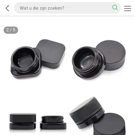
2
/
5