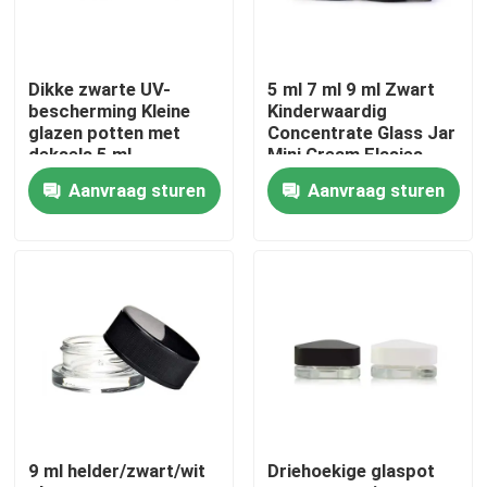
Ongeveer ons
Dikke zwarte UV-
5 ml 7 ml 9 ml Zwart
bescherming Kleine
Kinderwaardig
Fabrieksreis
glazen potten met
Concentrate Glass Jar
deksels 5 ml
Mini Cream Flasjes
geconcentreerde
Cosmetische Zwarte
Aanvraag sturen
Aanvraag sturen
potten
Containers potten met
Kwaliteitscontrole
deksel
Contacteer ons
Nieuws
Verzoek om een Citaat
9 ml helder/zwart/wit
Driehoekige glaspot
De Kruiken van het glasconcentraat