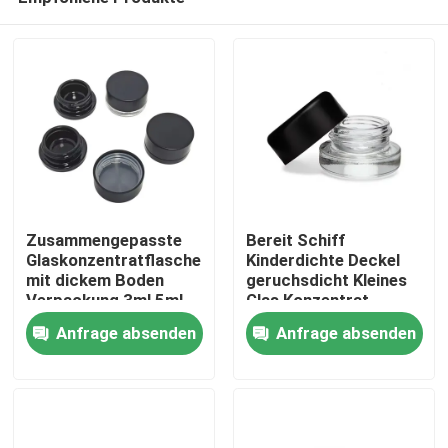
Zusammengepasste
Bereit Schiff
Glaskonzentratflasche
Kinderdichte Deckel
mit dickem Boden
geruchsdicht Kleines
Verpackung 3ml 5ml
Glas Konzentrat
Haus
7ml 9ml 15ml
Blumenöl Gläser
Anfrage absenden
Anfrage absenden
Kindersicher
Großhandel
Produkte
Videos