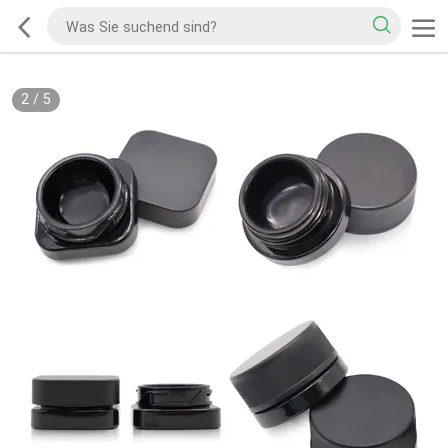
2
/
5