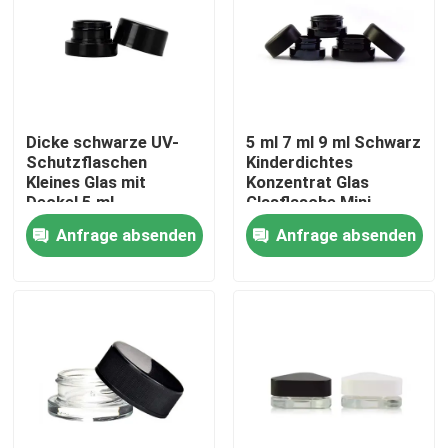
Über uns
Fabrik-Ausflug
Dicke schwarze UV-
5 ml 7 ml 9 ml Schwarz
Schutzflaschen
Kinderdichtes
Kleines Glas mit
Konzentrat Glas
Qualitätskontrolle
Deckel 5 ml
Glasflasche Mini-
Konzentratflaschen
Creme Flaschen
Anfrage absenden
Anfrage absenden
Kosmetik Schwarze
Treten Sie mit uns in Verbindung
Behälter Flaschen mit
Deckel
Nachrichten
Fordern Sie ein Zitat
Glaskonzentrat-Gläser