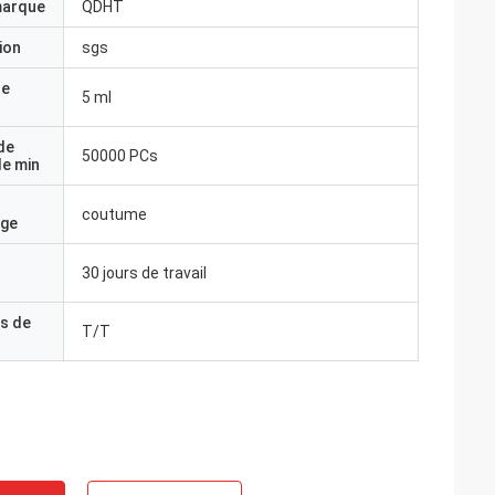
marque
QDHT
ion
sgs
de
5 ml
de
50000 PCs
e min
coutume
age
30 jours de travail
s de
T/T