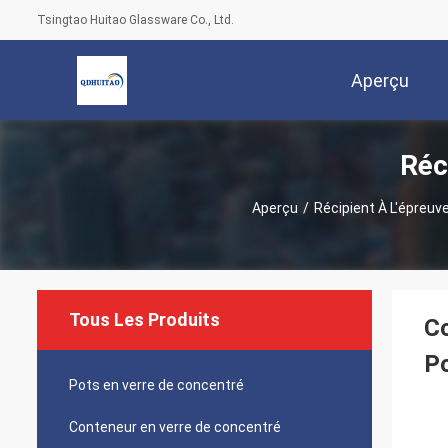
Tsingtao Huitao Glassware Co., Ltd.
Aperçu
Réc
Aperçu
/
Récipient À L'épreuv
Tous Les Produits
Co
Po
Pots en verre de concentré
Conteneur en verre de concentré