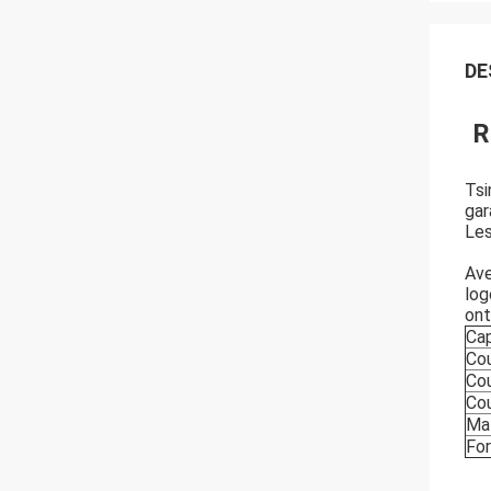
DE
R
Tsi
gar
Les
Ave
log
ont
Ca
Cou
Co
Cou
Mat
Fo