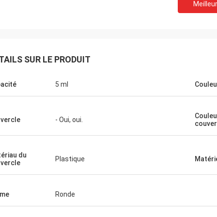
Meilleur
TAILS SUR LE PRODUIT
acité
5 ml
Couleu
Couleu
vercle
- Oui, oui.
couver
ériau du
Plastique
Matéri
vercle
rme
Ronde