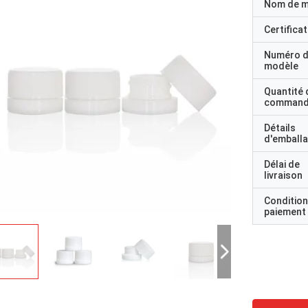
Nom de 
Certificat
Numéro 
modèle
Quantité 
command
Détails
d'emball
Délai de
livraison
Condition
paiement