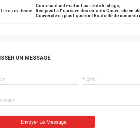
Contenant anti-enfant carré de 5 ml sgs
,
tre en évidence
Récipient à l' épreuve des enfants Couvercle en pl
Couvercle en plastique 5 ml Bouteille de concentr
ISSER UN MESSAGE
Envoyer Le Message