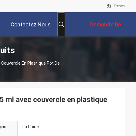
French
Contactez Nous
Demande De
uits
Soumission
 Couvercle En Plastique Pot De
 5 ml avec couvercle en plastique
gine
La Chine