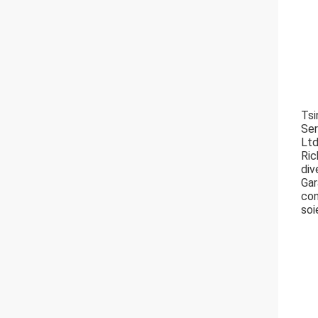
Tsi
Ser
Ltd
Ric
div
Gar
con
soi