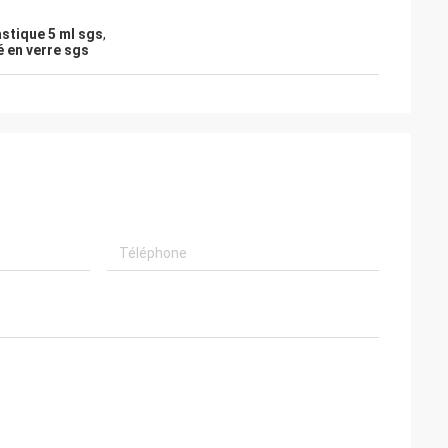
astique 5 ml sgs
,
é en verre sgs