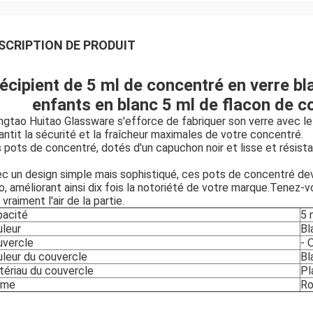
SCRIPTION DE PRODUIT
écipient de 5 ml de concentré en verre bl
enfants en blanc 5 ml de flacon de c
ngtao Huitao Glassware s'efforce de fabriquer son verre avec le 
antit la sécurité et la fraîcheur maximales de votre concentré.
 pots de concentré, dotés d'un capuchon noir et lisse et résist
c un design simple mais sophistiqué, ces pots de concentré devi
o, améliorant ainsi dix fois la notoriété de votre marque.Tenez-
 vraiment l'air de la partie.
pacité
5 
leur
Bl
uvercle
- O
leur du couvercle
Bl
ériau du couvercle
Pl
rme
Ro