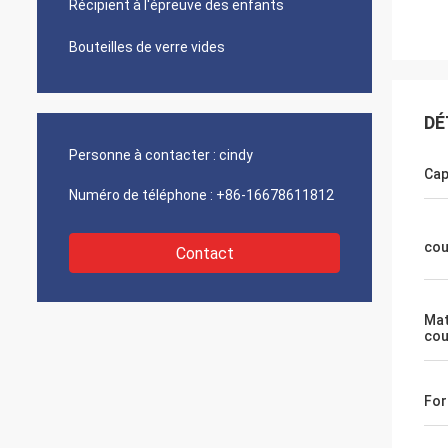
Récipient à l'épreuve des enfants
Bouteilles de verre vides
DÉ
Personne à contacter :
cindy
Cap
Numéro de téléphone :
+86-16678611812
cou
Contact
Mat
cou
Fo