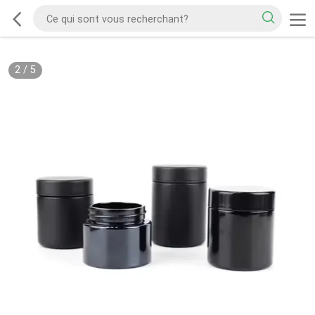
2
/
5