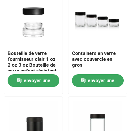
Au sujet de nous
Visite d'usine
Bouteille de verre
Containers en verre
Contrôle de qualité
fournisseur clair 1 oz
avec couvercle en
2 oz 3 oz Bouteille de
gros
verre enfant résistant
Contactez-nous
Cap étanche à l'air et à
envoyer une
envoyer une
l'odeur Container
Nouvelles
demande
demande
Demandez une citation
Pots en verre de concentré