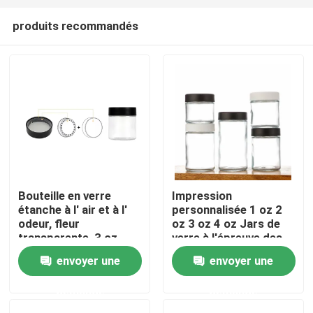
produits recommandés
Bouteille en verre
Impression
étanche à l' air et à l'
personnalisée 1 oz 2
Maison
odeur, fleur
oz 3 oz 4 oz Jars de
transparente, 3 oz,
verre à l'épreuve des
avec un bouchon anti-
enfants 3 oz Jars de
envoyer une
envoyer une
Produits
enfants, couvercle
verre à face droite
blanc plat, logo
Cap Cr Jars résistant
demande
demande
personnalisé lisse
aux enfants
Vidéos