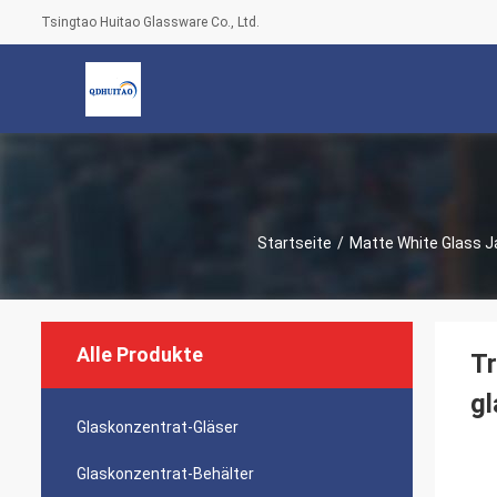
Tsingtao Huitao Glassware Co., Ltd.
Startseite
/
Matte White Glass J
Alle Produkte
Tr
gl
Glaskonzentrat-Gläser
Glaskonzentrat-Behälter