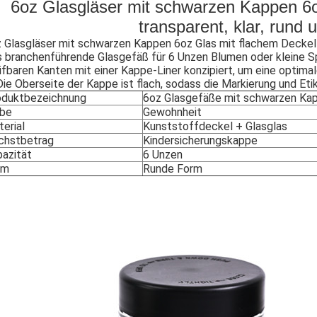
6oz Glasgläser mit schwarzen Kappen 6oz
transparent, klar, rund 
 Glasgläser mit schwarzen Kappen 6oz Glas mit flachem Deckel gla
 branchenführende Glasgefäß für 6 Unzen Blumen oder kleine Sp
ifbaren Kanten mit einer Kappe-Liner konzipiert, um eine optim
Die Oberseite der Kappe ist flach, sodass die Markierung und Etik
oduktbezeichnung
6oz Glasgefäße mit schwarzen Ka
rbe
Gewohnheit
erial
Kunststoffdeckel + Glasglas
chstbetrag
Kindersicherungskappe
azität
6 Unzen
rm
Runde Form