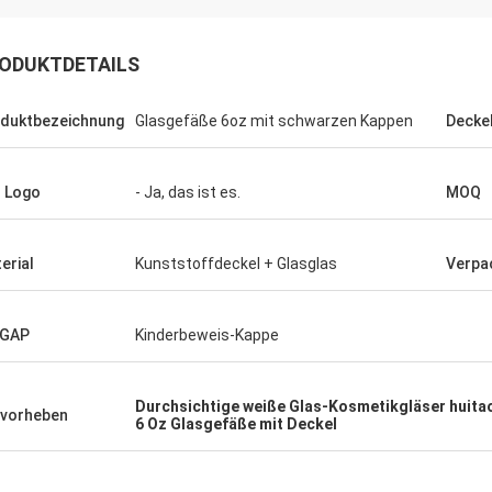
ODUKTDETAILS
duktbezeichnung
Glasgefäße 6oz mit schwarzen Kappen
Decke
 Logo
- Ja, das ist es.
MOQ
erial
Kunststoffdeckel + Glasglas
Verpa
 GAP
Kinderbeweis-Kappe
Durchsichtige weiße Glas-Kosmetikgläser huita
vorheben
6 Oz Glasgefäße mit Deckel