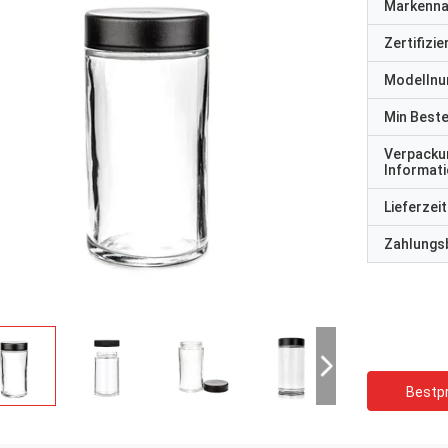
Markenn
Zertifizi
Modelln
Min Best
Verpacku
Informat
Lieferzeit
Zahlungs
Bestpr