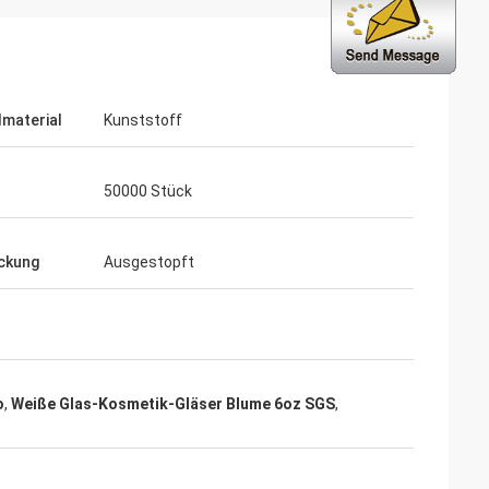
lmaterial
Kunststoff
50000 Stück
ckung
Ausgestopft
o
,
Weiße Glas-Kosmetik-Gläser Blume 6oz SGS
,