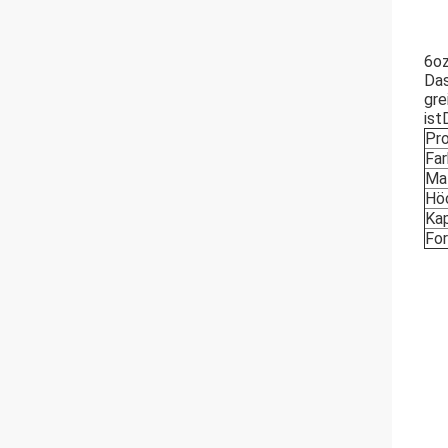
6oz
Das
gre
ist
Pr
Fa
Mat
Hö
Kap
Fo