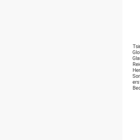
Tsi
Glo
Gla
Rei
Her
Sor
ers
Bed