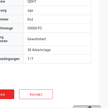
ame
QDHT
erung
sgs
ummer
6oz
ellmenge
50000 PC
ng
Gewohnheit
ionen
30 Arbeitstage
bedingungen
T/T
eis
Kontakt