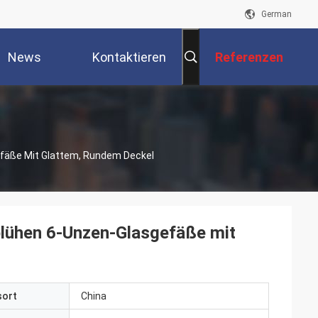
German
News
Kontaktieren
Referenzen
Sie Uns
fäße Mit Glattem, Rundem Deckel
blühen 6-Unzen-Glasgefäße mit
sort
China