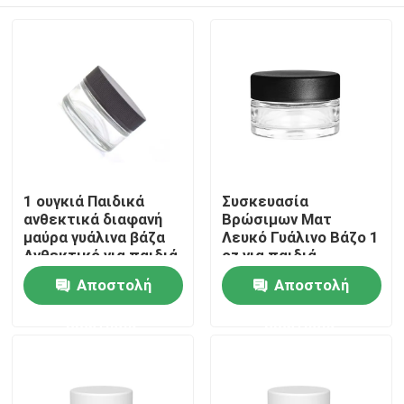
1 ουγκιά Παιδικά
Συσκευασία
ανθεκτικά διαφανή
Βρώσιμων Ματ
μαύρα γυάλινα βάζα
Λευκό Γυάλινο Βάζο 1
Ανθεκτικό για παιδιά
oz για παιδιά
γυάλινο
Ανθεκτικά Βάζα
Σπίτι
Αποστολή
Αποστολή
συμπυκνωμένο βάζο
Συσκευασία
λουλουδιών
ερώτησης
ερώτησης
Προϊόντα
Βίντεο