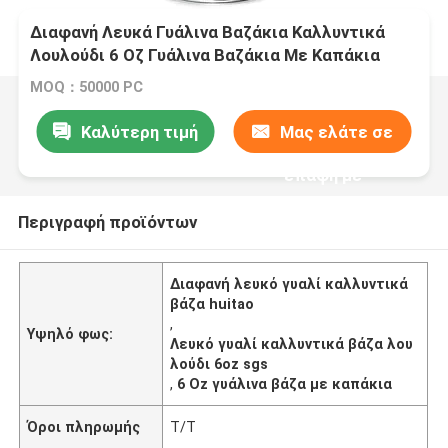
Διαφανή Λευκά Γυάλινα Βαζάκια Καλλυντικά
Λουλούδι 6 Οζ Γυάλινα Βαζάκια Με Καπάκια
Λεία Στρογγυλά
MOQ：50000 PC
Καλύτερη τιμή
Μας ελάτε σε
επαφή με
Περιγραφή προϊόντων
Διαφανή λευκό γυαλί καλλυντικά
βάζα huitao
,
Υψηλό φως:
Λευκό γυαλί καλλυντικά βάζα λου
λούδι 6oz sgs
,
6 Oz γυάλινα βάζα με καπάκια
Όροι πληρωμής
T/T