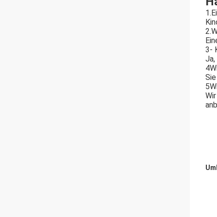
Hä
1.E
Kin
2.W
Ein
3- 
Ja,
4Wi
Sie
5Wi
Wir
anb
Umb