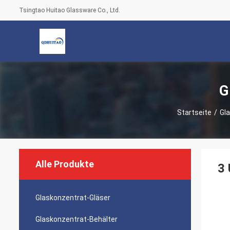
Tsingtao Huitao Glassware Co., Ltd.
G
Startseite
/
Gla
Alle Produkte
3 
Glaskonzentrat-Gläser
Glaskonzentrat-Behälter