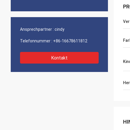
PR
Ver
Ansprechpartner :
cindy
Far
Telefonnummer :
+86-16678611812
Kontakt
Kin
Her
HI