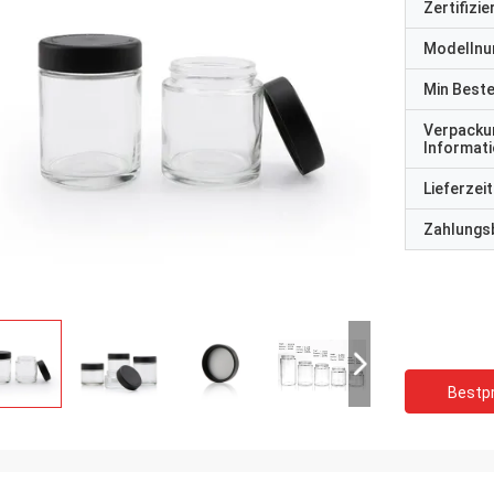
Zertifizi
Modelln
Min Best
Verpacku
Informat
Lieferzeit
Zahlungs
Bestpr