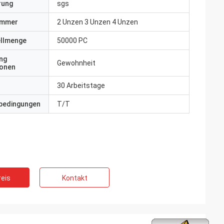
erung
sgs
ummer
2 Unzen 3 Unzen 4 Unzen
ellmenge
50000 PC
ng
Gewohnheit
ionen
30 Arbeitstage
bedingungen
T/T
eis
Kontakt