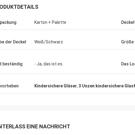
ODUKTDETAILS
packung
Karton + Palette
Deckel
be der Deckel
Weiß/Schwarz
Größe
d beständig
- Ja, das ist es.
Das Lo
vorheben
Kindersichere Gläser
,
3 Unzen kindersichere Glas
NTERLASS EINE NACHRICHT