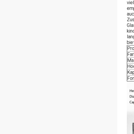
vie
emp
auc
Zus
Gla
kin
lan
bie
Pr
Fa
Mat
Hö
Kap
Fo