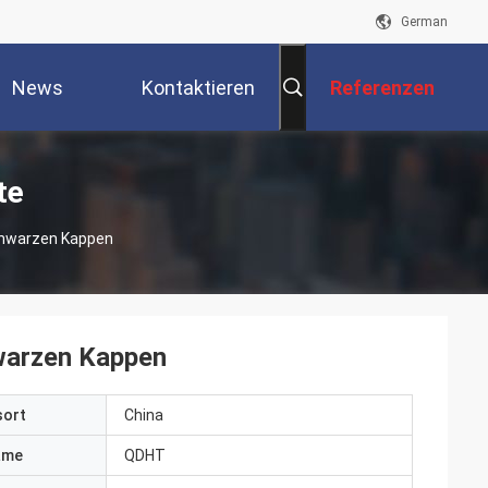
German
News
Kontaktieren
Referenzen
Sie Uns
te
chwarzen Kappen
warzen Kappen
sort
China
ame
QDHT