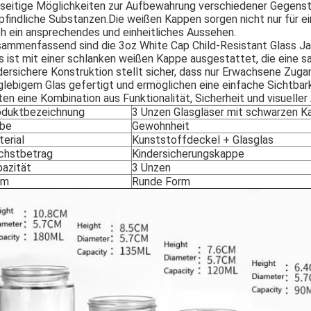
lseitige Möglichkeiten zur Aufbewahrung verschiedener Gegens
findliche Substanzen.Die weißen Kappen sorgen nicht nur für ei
h ein ansprechendes und einheitliches Aussehen.
ammenfassend sind die 3oz White Cap Child-Resistant Glass Jar
s ist mit einer schlanken weißen Kappe ausgestattet, die eine sa
dersichere Konstruktion stellt sicher, dass nur Erwachsene Zuga
glebigem Glas gefertigt und ermöglichen eine einfache Sichtbark
ten eine Kombination aus Funktionalität, Sicherheit und visueller 
oduktbezeichnung
3 Unzen Glasgläser mit schwarzen 
rbe
Gewohnheit
erial
Kunststoffdeckel + Glasglas
chstbetrag
Kindersicherungskappe
azität
3 Unzen
rm
Runde Form