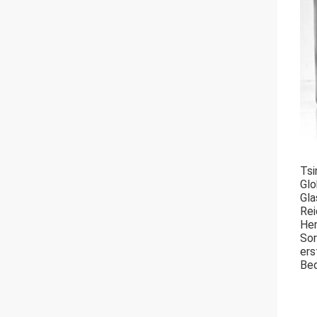
Tsi
Glo
Gla
Rei
Her
Sor
ers
Bed