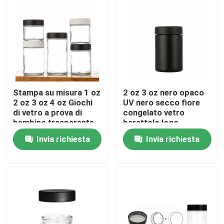
Circa noi
Giro della fabbrica
Controllo di qualità
Stampa su misura 1 oz
2 oz 3 oz nero opaco
2 oz 3 oz 4 oz Giochi
UV nero secco fiore
di vetro a prova di
congelato vetro
bambino trasparente
barattolo logo
Contattici
3 oz Giochi di vetro a
personalizzato
Invia richiesta
Invia richiesta
lato retto Giochi di
antiodore a prova di
vetro a prova di
bambino sicurezza
Notizie
bambino
chiusura coperchio
Richieda una citazione
Barattoli di vetro del concentrato