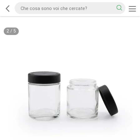
2
/
5