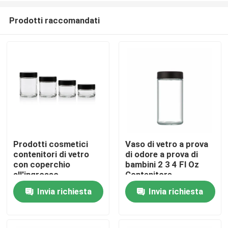
Prodotti raccomandati
Prodotti cosmetici
Vaso di vetro a prova
contenitori di vetro
di odore a prova di
Casa
con coperchio
bambini 2 3 4 Fl Oz
all'ingrosso
Contenitore
trasparente a lato
Invia richiesta
Invia richiesta
Prodotti
retto e ermetico
Video