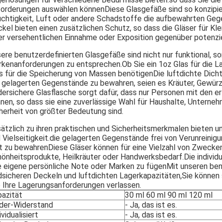
orderungen auswählen könnenDiese Glasgefäße sind so konzipiert,
chtigkeit, Luft oder andere Schadstoffe die aufbewahrten Gege
kel bieten einen zusätzlichen Schutz, so dass die Gläser für Kle
er versehentlichen Einnahme oder Exposition gegenüber potenziel
ere benutzerdefinierten Glasgefäße sind nicht nur funktional, s
kenanforderungen zu entsprechen.Ob Sie ein 1oz Glas für die L
s für die Speicherung von Massen benötigenDie luftdichte Dichtu
 gelagerten Gegenstände zu bewahren, seien es Kräuter, Gewür
dersichere Glasflasche sorgt dafür, dass nur Personen mit den er
nen, so dass sie eine zuverlässige Wahl für Haushalte, Unterneh
herheit von größter Bedeutung sind.
ätzlich zu ihren praktischen und Sicherheitsmerkmalen bieten 
 Vielseitigkeit.die gelagerten Gegenstände frei von Verunreinigu
t zu bewahrenDiese Gläser können für eine Vielzahl von Zwecke
önheitsprodukte, Heilkräuter oder Handwerksbedarf.Die individua
e eigene persönliche Note oder Marken zu fügenMit unseren ben
dsicheren Deckeln und luftdichten Lagerkapazitäten,Sie können s
e Ihre Lagerungsanforderungen verlassen.
azität
30 ml 60 ml 90 ml 120 ml
der-Widerstand
- Ja, das ist es.
ividualisiert
- Ja, das ist es.