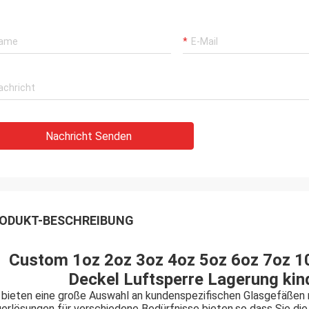
Nachricht Senden
ODUKT-BESCHREIBUNG
Custom 1oz 2oz 3oz 4oz 5oz 6oz 7oz 10
Deckel Luftsperre Lagerung kin
 bieten eine große Auswahl an kundenspezifischen Glasgefäßen m
erlösungen für verschiedene Bedürfnisse bieten.so dass Sie die 