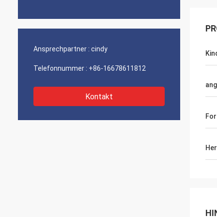
PR
Ansprechpartner :
cindy
Kin
Telefonnummer :
+86-16678611812
ang
Kontakt
Fo
Her
HI