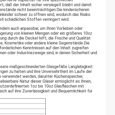
 daß der Inhalt sicher versiegelt bleibt und damit
nstände nicht beeinträchtigen.Die kindersicheren
inkinder schwer zu öffnen sind, wodurch das Risiko
l schädlichen Stoffen verringert wird.
ondern auch anpassbar, um Ihren Vorlieben oder
agerung von kleinen Mengen oder ein größeres 10oz
ng durch die Deckel hilft, die Frische und Qualität
ze, Kosmetika oder andere kleine Gegenstände.Die
forderlichen Kenntnissen auf den Inhalt zugreifen
men oder Industriezweige sind, in denen Sicherheit und
unsere maßgeschneiderten Glasgefäße Langlebigkeit
ngen zu halten und ihre Unversehrtheit im Laufe der
n verwendet werden, darunter Küchenspeicher,
lisierbare Natur dieser Gläser ermöglicht es Ihnen,
utzerdefinierten 1oz bis 10oz Glasflaschen mit
ich auf ihre Zuverlässigkeit und Bequemlichkeit für