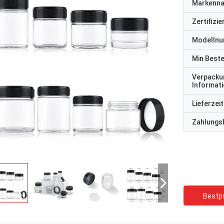
Markenn
Zertifizi
Modelln
Min Best
Verpacku
Informat
Lieferzeit
Zahlungs
Bestpr