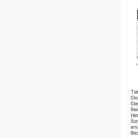
Tsi
Glo
Gla
Rei
Her
Sor
ers
Bed