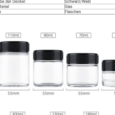
be der Deckel
Schwarz/Weiß
erial
Glas
p
Flaschen