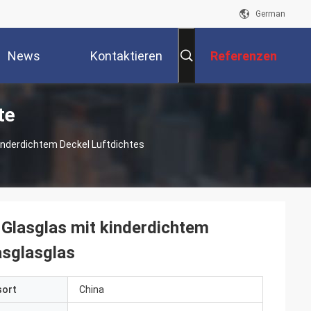
German
News
Kontaktieren
Referenzen
te
Sie Uns
inderdichtem Deckel Luftdichtes
Glasglas mit kinderdichtem
asglasglas
sort
China