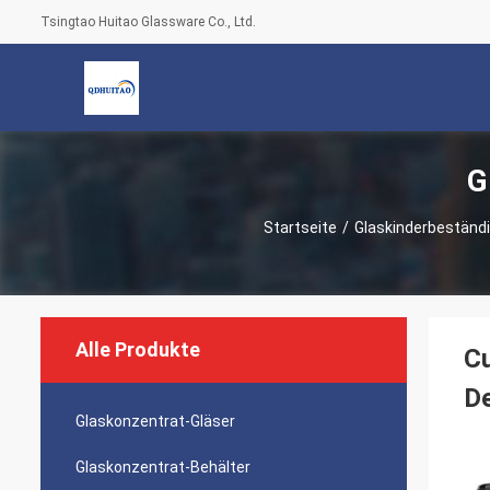
Tsingtao Huitao Glassware Co., Ltd.
G
Startseite
/
Glaskinderbeständi
Alle Produkte
Cu
De
Glaskonzentrat-Gläser
Glaskonzentrat-Behälter