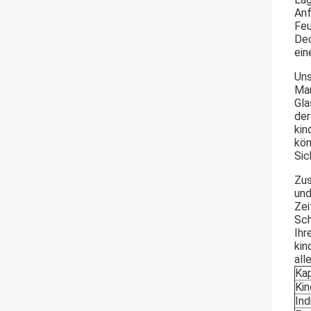
Anf
Feu
Dec
ein
Uns
Mar
Gla
der
kin
kön
Sic
Zus
und
Zei
Sch
Ihr
kin
all
Kap
Kin
Ind