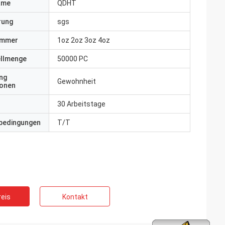
ame
QDHT
erung
sgs
ummer
1oz 2oz 3oz 4oz
ellmenge
50000 PC
ng
Gewohnheit
ionen
30 Arbeitstage
bedingungen
T/T
eis
Kontakt