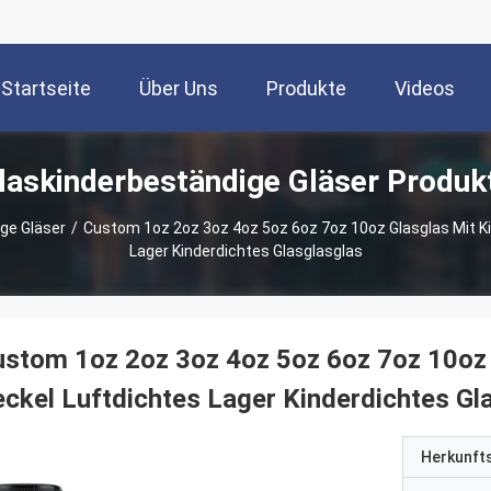
Startseite
Über Uns
Produkte
Videos
laskinderbeständige Gläser Produk
ge Gläser
/
Custom 1oz 2oz 3oz 4oz 5oz 6oz 7oz 10oz Glasglas Mit K
Lager Kinderdichtes Glasglasglas
stom 1oz 2oz 3oz 4oz 5oz 6oz 7oz 10oz 
ckel Luftdichtes Lager Kinderdichtes Gl
Herkunft