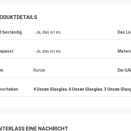
ODUKTDETAILS
d beständig
- Ja, das ist es.
Das Lo
epasst
- Ja, das ist es.
Materi
rm
Runde
Die GA
vorheben
4 Unzen Glasglas
,
6 Unzen Glasglas
,
3 Unzen Glas
NTERLASS EINE NACHRICHT