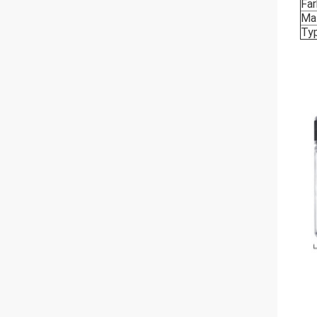
Far
Mat
Ty