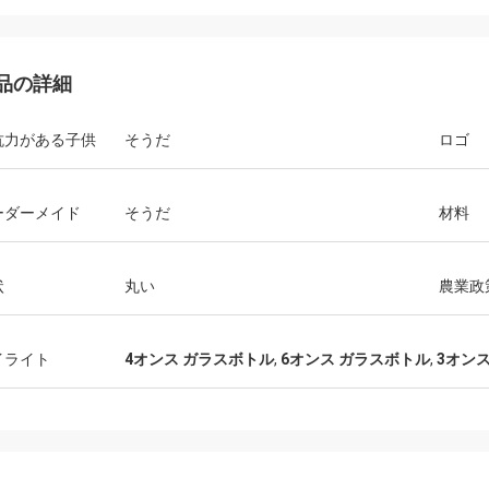
品の詳細
抗力がある子供
そうだ
ロゴ
ーダーメイド
そうだ
材料
状
丸い
農業政
イライト
4オンス ガラスボトル
,
6オンス ガラスボトル
,
3オン