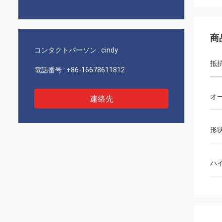
商
コンタクトパーソン :
cindy
抵
電話番号 :
+86-16678611812
オ
連絡先
形
ハ