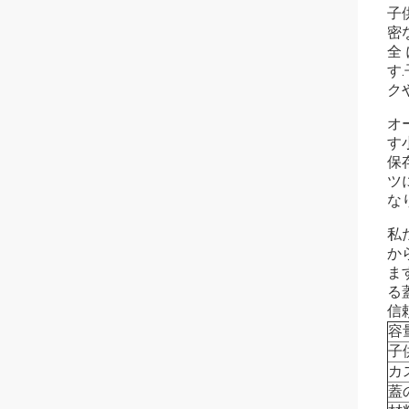
子
密
全 
す
ク
オ
す
保
ツ
な
私
か
ま
る
信
容
子
カ
蓋