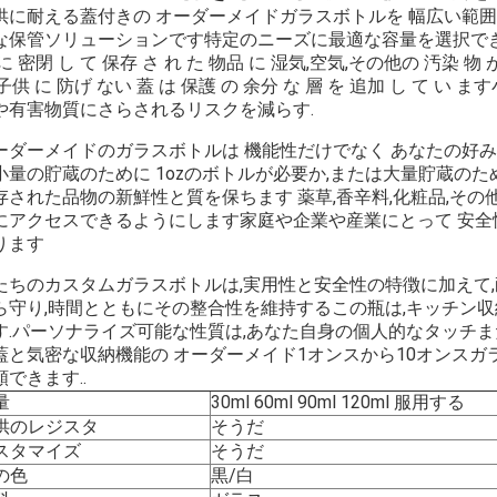
供に耐える蓋付きの オーダーメイドガラスボトルを 幅広い範囲
な保管ソリューションです特定のニーズに最適な容量を選択できるよ
に 密閉 し て 保存 さ れ た 物品 に 湿気,空気,その他の 汚染 物 
.子供 に 防げ ない 蓋 は 保護 の 余分 な 層 を 追加 し て
や有害物質にさらされるリスクを減らす.
ーダーメイドのガラスボトルは 機能性だけでなく あなたの好
小量の貯蔵のために 1ozのボトルが必要か,または大量貯蔵のた
存された品物の新鮮性と質を保ちます 薬草,香辛料,化粧品,その
にアクセスできるようにします家庭や企業や産業にとって 安全
ります
たちのカスタムガラスボトルは,実用性と安全性の特徴に加えて
ら守り,時間とともにその整合性を維持するこの瓶は,キッチン収納
す.パーソナライズ可能な性質は,あなた自身の個人的なタッチ
蓋と気密な収納機能の オーダーメイド1オンスから10オンスガ
頼できます..
量
30ml 60ml 90ml 120ml 服用する
供のレジスタ
そうだ
スタマイズ
そうだ
の色
黒/白