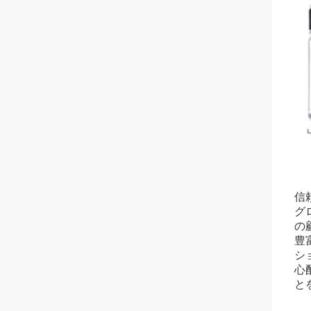
信
グロ
の
豊
シ
心
と