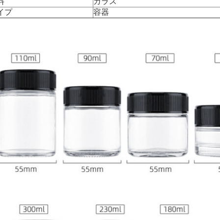
料
ガラス
イプ
容器