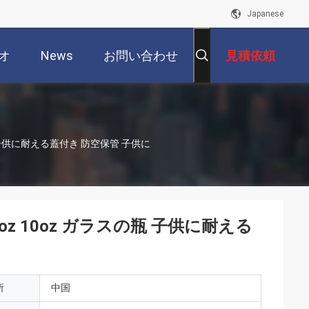
Japanese
オ
News
お問い合わせ
見積依頼
ラスの瓶 子供に耐える蓋付き 防空保管 子供に
oz 7oz 10oz ガラスの瓶 子供に耐える
所
中国