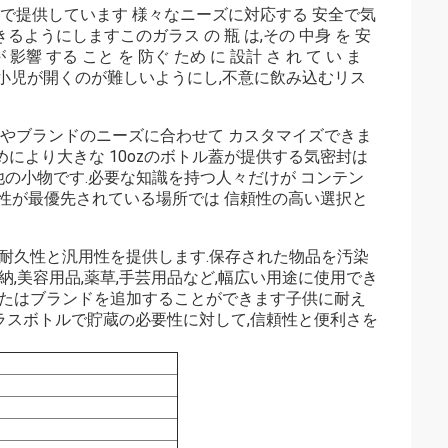
で提供しています 様々なニーズに対応する 安全で気
うにしますこのガラス の 瓶 は,その 中身 を 安
が 影響 する こと を 防ぐ ため に 設計 さ れ て い ま
 い ます小児が開くのが難しいようにし,不意に飲み込むリス
みやブランドのニーズに合わせて カスタマイズできま
めにより大きな 10ozのボトル蓋が提供する気密封は
他の小物です.必要な知識を持つ人々だけが コンテン
性が最優先されている場所では 信頼性の高い選択と
,耐久性と汎用性を提供します.保存された物品を汚染
,美容用品,薬草,手芸用品など,幅広い用途に使用でき
またはブランドを追加することができます子供に耐え
ラスボトルで貯蔵の必要性に対して,信頼性と便利さを