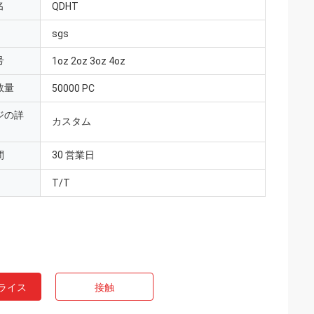
名
QDHT
sgs
号
1oz 2oz 3oz 4oz
数量
50000 PC
ジの詳
カスタム
間
30 営業日
T/T
ライス
接触