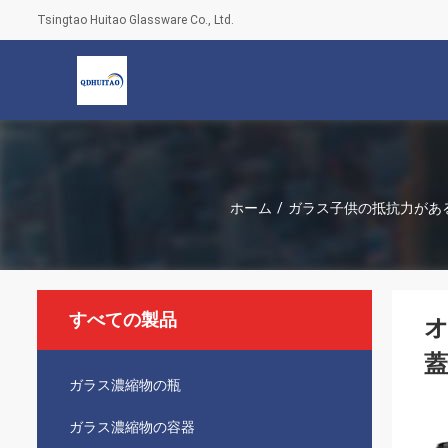
Tsingtao Huitao Glassware Co., Ltd.
ホーム
/
ガラス子供の抵抗力があ
すべての製品
オ
蓋
ガラス濃縮物の瓶
ガラス濃縮物の容器