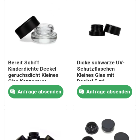
Bereit Schiff
Dicke schwarze UV-
Kinderdichte Deckel
Schutzflaschen
geruchsdicht Kleines
Kleines Glas mit
Glas Konzentrat
Deckel 5 ml
Blumenöl Gläser
Konzentratflaschen
Anfrage absenden
Anfrage absenden
Großhandel
Haus
Produkte
Videos