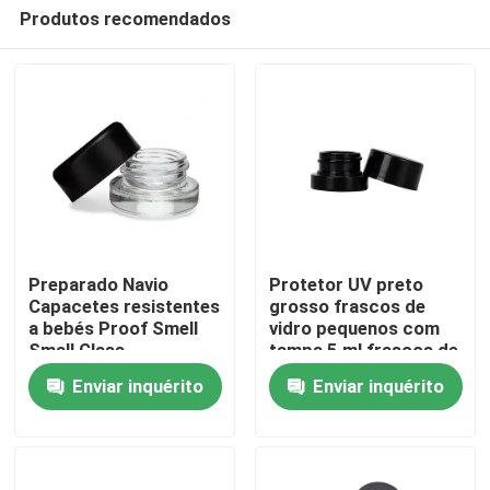
Produtos recomendados
Preparado Navio
Protetor UV preto
Capacetes resistentes
grosso frascos de
a bebés Proof Smell
vidro pequenos com
Casa
Small Glass
tampa 5 ml frascos de
Concentrate Jars de
concentrado
Enviar inquérito
Enviar inquérito
óleo de flores
Produtos
Wholesale
Vídeos