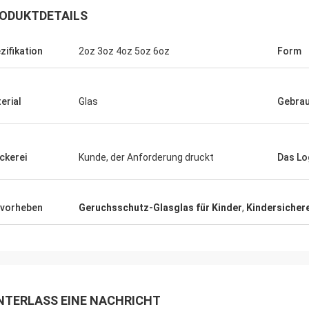
ODUKTDETAILS
zifikation
2oz 3oz 4oz 5oz 6oz
Form
erial
Glas
Gebra
ckerei
Kunde, der Anforderung druckt
Das Lo
vorheben
Geruchsschutz-Glasglas für Kinder
,
Kindersicher
NTERLASS EINE NACHRICHT