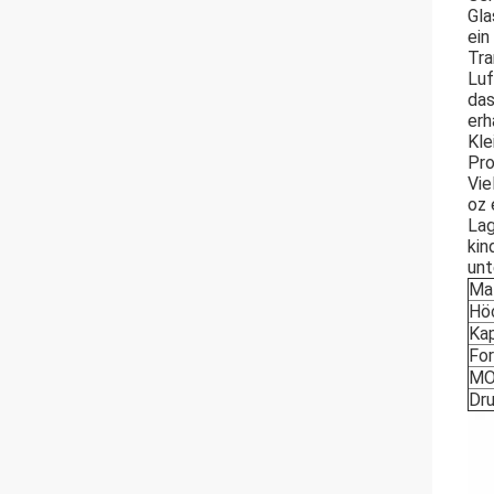
Gla
ein
Tra
Luf
das
erh
Kle
Pro
Vie
oz 
Lag
kin
unt
Mat
Hö
Kap
Fo
M
Dru