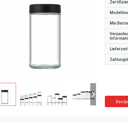
Zertifizi
Modelln
Min Best
Verpacku
Informat
Lieferzeit
Zahlungs
Bestpr