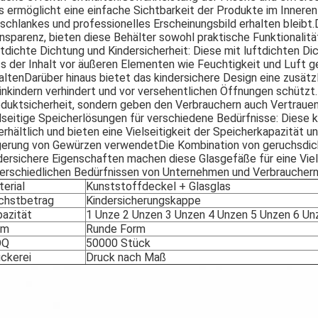
s ermöglicht eine einfache Sichtbarkeit der Produkte im Inneren 
 schlankes und professionelles Erscheinungsbild erhalten bleib
nsparenz, bieten diese Behälter sowohl praktische Funktionalitä
tdichte Dichtung und Kindersicherheit: Diese mit luftdichten D
s der Inhalt vor äußeren Elementen wie Feuchtigkeit und Luft ge
altenDarüber hinaus bietet das kindersichere Design eine zusätz
inkindern verhindert und vor versehentlichen Öffnungen schützt
duktsicherheit, sondern geben den Verbrauchern auch Vertrauen i
lseitige Speicherlösungen für verschiedene Bedürfnisse: Diese kl
erhältlich und bieten eine Vielseitigkeit der Speicherkapazität u
erung von Gewürzen verwendetDie Kombination von geruchsdich
dersichere Eigenschaften machen diese Glasgefäße für eine Vi
erschiedlichen Bedürfnissen von Unternehmen und Verbrauchern
erial
Kunststoffdeckel + Glasglas
chstbetrag
Kindersicherungskappe
azität
1 Unze 2 Unzen 3 Unzen 4 Unzen 5 Unzen 6 Un
rm
Runde Form
OQ
50000 Stück
ckerei
Druck nach Maß