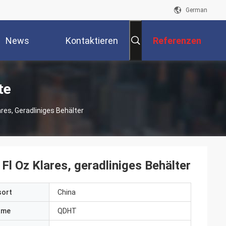
German
News
Kontaktieren
Referenzen
Sie Uns
te
ares, Geradliniges Behälter
Fl Oz Klares, geradliniges Behälter
sort
China
ame
QDHT