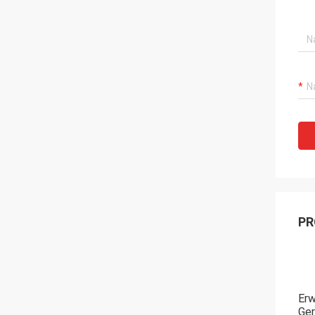
PR
Erw
Ger