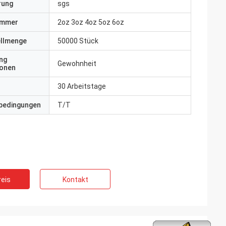
erung
sgs
ummer
2oz 3oz 4oz 5oz 6oz
ellmenge
50000 Stück
ng
Gewohnheit
ionen
30 Arbeitstage
bedingungen
T/T
eis
Kontakt