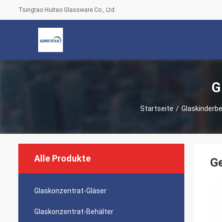
Tsingtao Huitao Glassware Co., Ltd.
G
Startseite
/
Glaskinderbe
Alle Produkte
Ge
Glaskonzentrat-Gläser
Glaskonzentrat-Behälter