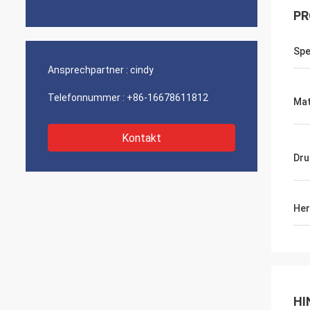
PR
Spe
Ansprechpartner :
cindy
Telefonnummer :
+86-16678611812
Mat
Kontakt
Dru
Her
HI