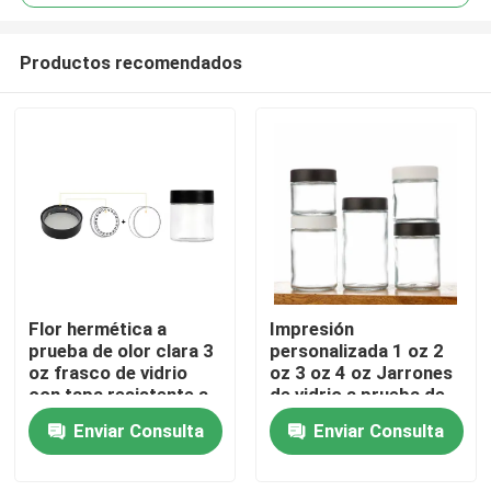
Productos recomendados
Flor hermética a
Impresión
Hogar
prueba de olor clara 3
personalizada 1 oz 2
oz frasco de vidrio
oz 3 oz 4 oz Jarrones
con tapa resistente a
de vidrio a prueba de
Productos
los niños Blanco tapa
niños 3 oz Jarrón de
Enviar Consulta
Enviar Consulta
plana Logotipo
vidrio de lado recto
personalizado liso
Cap Cr Jarrón
resistente a los niños
Vídeos