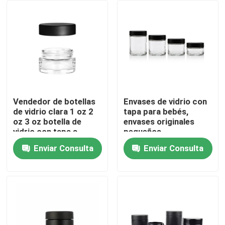
Sobre nosotros
Viaje de la fábrica
Control de calidad
Vendedor de botellas
Envases de vidrio con
de vidrio clara 1 oz 2
tapa para bebés,
oz 3 oz botella de
envases originales
Éntrenos en contacto con
vidrio con tapa a
pequeños,
prueba de niños
cosméticos, al por
Enviar Consulta
Enviar Consulta
hermético a prueba de
mayor
Noticias
olor contenedor
Pida una cita
Tarros de cristal del concentrado