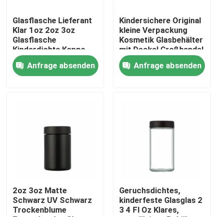
Glasflasche Lieferant
Kindersichere Original
Über uns
Klar 1oz 2oz 3oz
kleine Verpackung
Glasflasche
Kosmetik Glasbehälter
Kinderdichte Kappe
mit Deckel Großhandel
Fabrik-Ausflug
Lufttett Geruchsfeste
Anfrage absenden
Anfrage absenden
Behälter
Qualitätskontrolle
Treten Sie mit uns in Verbindung
Nachrichten
Fordern Sie ein Zitat
2oz 3oz Matte
Geruchsdichtes,
Schwarz UV Schwarz
kinderfeste Glasglas 2
Trockenblume
3 4 Fl Oz Klares,
Glaskonzentrat-Gläser