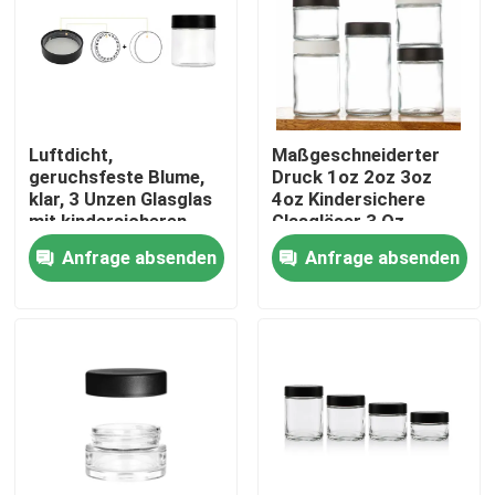
Luftdicht,
Maßgeschneiderter
geruchsfeste Blume,
Druck 1oz 2oz 3oz
klar, 3 Unzen Glasglas
4oz Kindersichere
mit kindersicheren
Glasgläser 3 Oz
Deckel, weißer, flacher
Glasgläser
Anfrage absenden
Anfrage absenden
Deckel, glattes,
Geradseitiges Glas
benutzerdefiniertes
Kinderdichte Kappe Cr
Logo.
Jar
Haus
Produkte
Videos