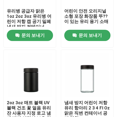
유리병 공급자 맑은
어린이 안전 오리지널
우리에 대하여
1oz 2oz 3oz 유리병 어
소형 포장 화장품 뚜??
린이 저항 캡 공기 밀폐
이 있는 유리 용기 소매
냄새 방지 컨테이너
공장 여행
문의 보내기
문의 보내기
품질 관리
연락주세요
뉴스
인용문을 요구하세요
2oz 3oz 매트 블랙 UV
냄새 방지 어린이 저항
블랙 건조 꽃 얼음 유리
유리 항아리 2 3 4 Fl Oz
잔 사용자 지정 로고 냄
맑은 직변 컨테이너 공
글라스 정광 병