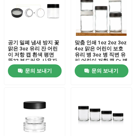
공기 밀폐 냄새 방지 꽃
맞춤 인쇄 1oz 2oz 3oz
맑은 3oz 유리 잔 어린
4oz 맑은 어린이 보호
이 저항 캡 흰색 평면
유리 병 3oz 병 직변 유
뚜?? 부드러운 사용자
리 어린이 저항 캡 Cr 병
지정 로고
문의 보내기
문의 보내기
집
제품
화면