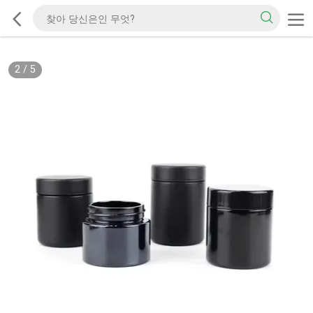
2
/
5