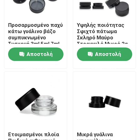
Προσαρμοσμένο παχύ
Υψηλής ποιότητας
κάτω γυάλινο βάζο
Σφιχτό πάτωμα
συμπυκνωμένο
Σκληρό Μαύρο
Συσκευή 3ml 5ml 7ml
Στρογγυλό Μικρό 2g
9ml 15ml
5ml 9ml 1 Gram 7ml
Αποστολή
Αποστολή
Κωνσταντικό Βάζο με
γυαλισμένο
ερώτησης
ερώτησης
φινίρισμα
Σπίτι
Προϊόντα
Ετοιμασμένοι πλοία
Μικρά γυάλινα
Βίντεο