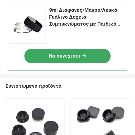
9ml Διαφανές/Μαύρο/Λευκό
Γυάλινο Δοχείο
Συμπυκνώματος με Παιδικό
Καπάκι γυάλινα βάζα
συμπυκνώματος γυάλινη
συσκευασία
Να συνεχίσει
Συνιστώμενα προϊόντα