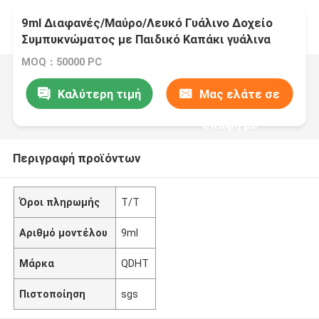
9ml Διαφανές/Μαύρο/Λευκό Γυάλινο Δοχείο
Συμπυκνώματος με Παιδικό Καπάκι γυάλινα
βάζα συμπυκνώματος γυάλινη συσκευασία
MOQ：50000 PC
Καλύτερη τιμή
Μας ελάτε σε
επαφή με
Περιγραφή προϊόντων
Όροι πληρωμής
T/T
Αριθμό μοντέλου
9ml
Μάρκα
QDHT
Πιστοποίηση
sgs