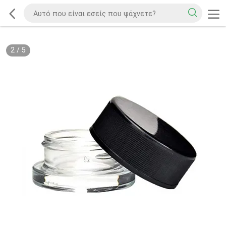
2
/
5