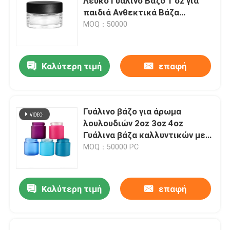
Λευκό Γυάλινο Βάζο 1 oz για
παιδιά Ανθεκτικά Βάζα
Συσκευασία λουλουδιών
MOQ：50000
Καλύτερη τιμή
επαφή
Γυάλινο βάζο για άρωμα
λουλουδιών 2oz 3oz 4oz
Γυάλινα βάζα καλλυντικών με
καπάκι
MOQ：50000 PC
Καλύτερη τιμή
επαφή