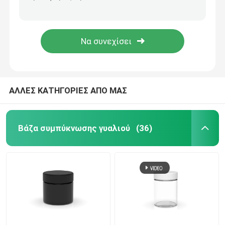
Στρογγυλά γυάλινα βάζα ανθεκτικά στα παιδιά 4 Oz, γυάλινα βάζα με ίσια όψη με καπάκι
Αεροστεγή γυάλινα βάζα συμπυκνώματος Στρογγυλό βάζο με ευθεία όψη 4 Oz
Εμπορευματοκιβώτιο συμπύκνωσης γυαλιού
ChildProof 4 Oz Βάζα με Καπάκια Διαφανή 4 Oz Γυάλινα Δοχεία με Καπάκι
Στρογγυλά γυάλινα βάζα 4 Oz με καπάκια Γυάλινο βάζο με ίσια όψη ανθεκτικό στα παιδιά
Ασφαλή για τα παιδιά βάζα γυαλιού
Μαύρα γυάλινα βάζα UV
ΑΛΛΕΣ ΚΑΤΗΓΟΡΙΕΣ ΑΠΟ ΜΑΣ
Βάζο ζιζανίων γυαλιού
Βάζα συμπύκνωσης γυαλιού
(36)
Μαύρα γυάλινα δοχεία
Γυάλινα βάζα με ξύλινο καπάκι
Μαύρα βάζα γυαλιού μεταλλινών