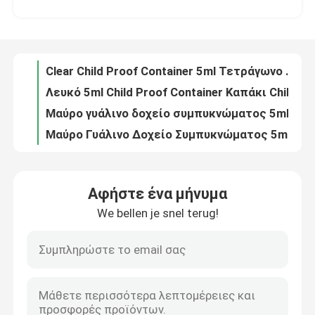
Λευκό 5ml Child Proof Container Καπάκι Child Resistant 9mL Τετράγωνο γυάλινο δοχείο συμπυκνώματος
Μαύρο γυάλινο δοχείο συμπυκνώματος 5ml Πώμα ανθεκτικό στα παιδιά Μαύρο αδιαφανές γυάλινο βάζο
Περίπου εμείς
Μαύρο Γυάλινο Δοχείο Συμπυκνώματος 5ml Γυάλινο Δοχείο με Καπάκι για παιδιά
Μαύρο γυάλινο δοχείο συμπυκνώματος 5 ml με γυάλινο συμπυκνωμένο καπάκι ανθεκτικό στα παιδιά
Γύρος εργοστασίων
Γυάλινο Δοχείο Συμπυκνώματος με Καπάκι για παιδιά Γυάλινα βάζα συμπυκνώματος στρογγυλά διαφανή γυάλινα
Στρογγυλό Λευκό Γυάλινο Δοχείο Τετράγωνο Γυάλινο Βάζο Λευκό Καπάκι 5mL
Ποιοτικός έλεγχος
5mL Τετράγωνο Παιδικό Δοχείο Πλαστικό Καπάκι 5ml Γυάλινο Βάζο Συμπυκνώματος
Λευκό CR Καπάκι 5ml Γυάλινο Δοχείο Συμπυκνώματος 5mL Γυάλινα Βαζάκια Συμπυκνώματος
Μας ελάτε σε επαφή με
Τετράγωνο γυάλινο βάζο 5ml για παιδιά Clear Square Qube Γυάλινο Βάζο Κεριού
Αφήστε ένα μήνυμα
Sleek Glass Concentrate Container Μαύρο Καπάκι Παιδί Ανθεκτικό Βάζο Συμπυκνώματος 5ml
We bellen je snel terug!
Ειδήσεις
Child Proof Τετράγωνα Γυάλινα Βάζα 5ml Βοροπυριτικό Γυάλινο Δοχείο CRC Καπάκι Αδιάβροχο
Λευκό 5ml Γυάλινο Δοχείο Συμπυκνώματος Τετράγωνο Συμπυκνωμένο Δοχείο Αδιάβροχο Καπάκι CRC
5 ml CRC καπάκι, αδιάβροχα δοχεία για παιδιά, ανθεκτικά στη μυρωδιά, λευκό γυάλινο βάζο 5 ml Λευκό τετράγωνο γυάλινο βάζα Τετράγωνο συμπυκνωμένο βάζα
Ζητήστε ένα απόσπασμα
Τετράγωνο γυάλινο δοχείο συμπυκνωμένου δοχείου 9 ml CR Καπάκι Τετράγωνο γυάλινο δοχείο συμπυκνώματος
Γυάλινο δοχείο συμπυκνώματος 9ml Μαύρα γυάλινα καλλυντικά βάζα για παιδιά ανθεκτικά στα παιδιά
Βάζα συμπύκνωσης γυαλιού