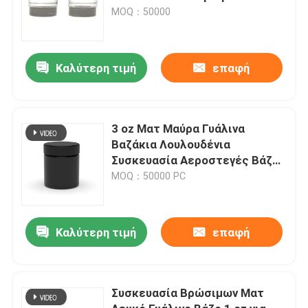
βάζο 7ml Συμπυκνωμένο
MOQ：50000
γυάλινο βάζο 9ml γυάλινα βάζα
Καλύτερη τιμή
επαφή
3 oz Ματ Μαύρα Γυάλινα
Βαζάκια Λουλουδένια
Συσκευασία Αεροστεγές Βάζες
με Προστασία της Οσμής
MOQ：50000 PC
Καπάκια Cr
Καλύτερη τιμή
επαφή
Συσκευασία Βρώσιμων Ματ