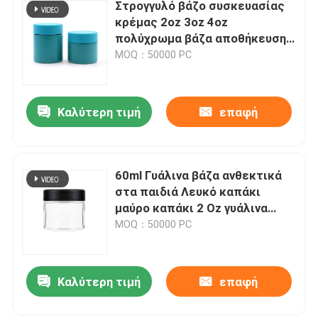
Στρογγυλό βάζο συσκευασίας
κρέμας 2oz 3oz 4oz
πολύχρωμα βάζα αποθήκευσης
Γυάλινο γυάλινο βάζο
MOQ：50000 PC
ανθεκτικό στα παιδιά
Καλύτερη τιμή
επαφή
60ml Γυάλινα βάζα ανθεκτικά
στα παιδιά Λευκό καπάκι
μαύρο καπάκι 2 Oz γυάλινα
βάζα με καπάκι Γυάλινα
MOQ：50000 PC
μπουκάλια
Καλύτερη τιμή
επαφή