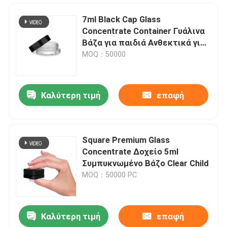
7ml Black Cap Glass
Concentrate Container Γυάλινα
Βάζα για παιδιά Ανθεκτικά για
τα παιδιά Square CR
MOQ：50000
Καλύτερη τιμή
επαφή
Square Premium Glass
Concentrate Δοχείο 5ml
Σπίτι
Συμπυκνωμένο Βάζο Clear Child
MOQ：50000 PC
Προϊόντα
Καλύτερη τιμή
επαφή
Clear Child Proof Container 5ml Τετράγωνο γυάλινο βάζο ανθεκτικό στα παιδιά
Βίντεο