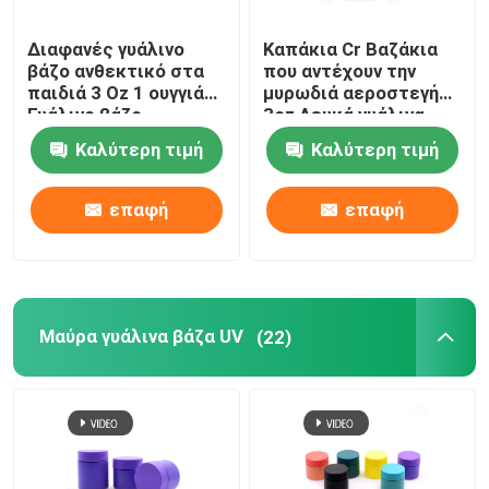
Διαφανές γυάλινο
Καπάκια Cr Βαζάκια
βάζο ανθεκτικό στα
που αντέχουν την
παιδιά 3 Oz 1 ουγγιά
μυρωδιά αεροστεγή
Γυάλινο βάζο
3oz Λευκά γυάλινα
ανθεκτικό στα παιδιά
βάζα με καπάκια
Καλύτερη τιμή
Καλύτερη τιμή
Συσκευασία
λουλουδιών
επαφή
επαφή
Μαύρα γυάλινα βάζα UV
(22)