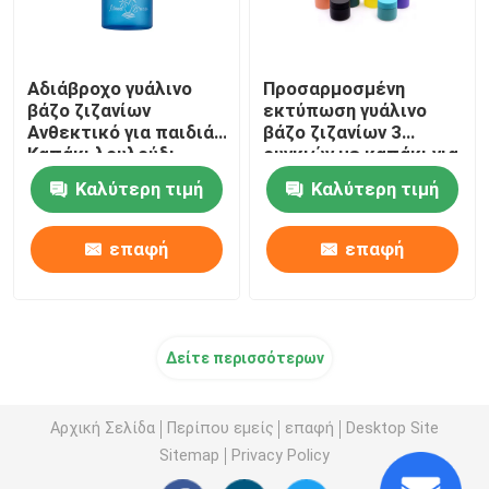
Αδιάβροχο γυάλινο
Προσαρμοσμένη
βάζο ζιζανίων
εκτύπωση γυάλινο
Ανθεκτικό για παιδιά
βάζο ζιζανίων 3
Καπάκι λουλούδι
ουγκιών με καπάκι για
Συσκευασία Γυάλινα
παιδιά αεροστεγές
Καλύτερη τιμή
Καλύτερη τιμή
βάζα δοχεία
βάζο ζιζανίων
επαφή
επαφή
Δείτε περισσότερων
Αρχική Σελίδα
Περίπου εμείς
επαφή
Desktop Site
Sitemap
Privacy Policy