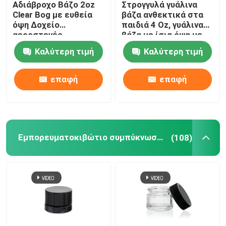
Αδιάβροχο Βάζο 2oz
Στρογγυλά γυάλινα
Clear Bog με ευθεία
βάζα ανθεκτικά στα
Άσπρο βάζο γυαλιού μεταλλινών
όψη Δοχείο
παιδιά 4 Oz, γυάλινα
αεροστεγές
βάζα με ίσια όψη με
καπάκι
Καλύτερη τιμή
Καλύτερη τιμή
Προ σωλήνες ρόλων γυαλιού
επαφή
επαφή
dropper γυαλιού μπουκάλια
Παιδικό Δοχείο
Εμπορευματοκιβώτιο συμπύκνωσης γυαλιού
(108)
Άδειες γυάλινες φιάλες