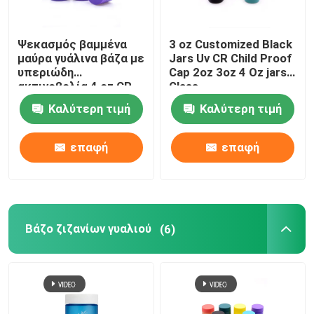
Ψεκασμός βαμμένα
3 oz Customized Black
μαύρα γυάλινα βάζα με
Jars Uv CR Child Proof
υπεριώδη
Cap 2oz 3oz 4 Oz jars
ακτινοβολία 4 oz CR
Glass
Καπάκι ανθεκτικό για
Καλύτερη τιμή
Καλύτερη τιμή
παιδιά Γυάλινο βάζο
για παιδιά
επαφή
επαφή
Βάζο ζιζανίων γυαλιού
(6)