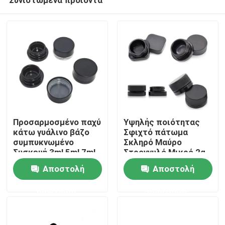
Προσαρμοσμένο παχύ
Υψηλής ποιότητας
κάτω γυάλινο βάζο
Σφιχτό πάτωμα
συμπυκνωμένο
Σκληρό Μαύρο
Συσκευή 3ml 5ml 7ml
Στρογγυλό Μικρό 2g
Σπίτι
9ml 15ml
5ml 9ml 1 Gram 7ml
Αποστολή
Αποστολή
Κωνσταντικό Βάζο με
γυαλισμένο
ερώτησης
ερώτησης
Προϊόντα
φινίρισμα
Βίντεο