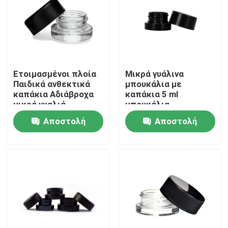
Περίπου εμείς
Γύρος εργοστασίων
Ετοιμασμένοι πλοία
Μικρά γυάλινα
Παιδικά ανθεκτικά
μπουκάλια με
Ποιοτικός έλεγχος
καπάκια Αδιάβροχα
καπάκια 5 ml
μικρά γυαλιά
μπουκάλια
Συγκεντρωμένα
συγκέντρωσης
Αποστολή
Αποστολή
φυτικά έλαια βάζα
Μας ελάτε σε επαφή με
χονδρικό
ερώτησης
ερώτησης
Ειδήσεις
Ζητήστε ένα απόσπασμα
Βάζα συμπύκνωσης γυαλιού