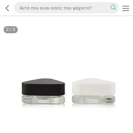
2
/
5