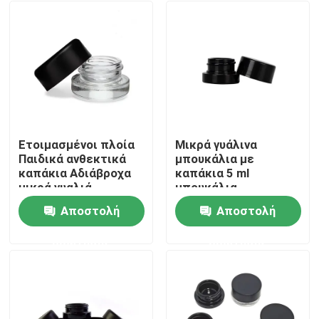
Ετοιμασμένοι πλοία
Μικρά γυάλινα
Παιδικά ανθεκτικά
μπουκάλια με
καπάκια Αδιάβροχα
καπάκια 5 ml
μικρά γυαλιά
μπουκάλια
Συγκεντρωμένα
συγκέντρωσης
Αποστολή
Αποστολή
φυτικά έλαια βάζα
Σπίτι
χονδρικό
ερώτησης
ερώτησης
Προϊόντα
Βίντεο