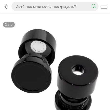
2
/
5